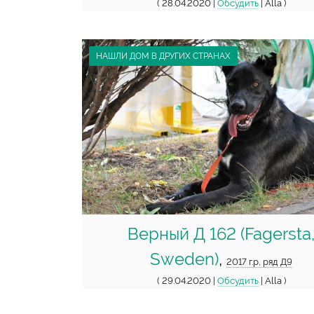
( 28.04.2020 |
Обсудить
| Alla )
НАШЛИ ДОМ В ДРУГИХ СТРАНАХ
Верный Д 162 (Fagersta
Sweden)
,
2017 г.р, ряд Д9
( 29.04.2020 |
Обсудить
| Alla )