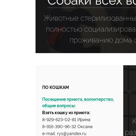
Собаки всех в
Животные стерилизованны
полностью социализирован
проживанию дома с
ПО КОШКАМ
Посещение приюта, волонтерство,
общие вопросы:
Взять кошку из приюта:
8-929-623-02-81 Ирина
8-916-390-96-32 Оксана
раз
e-mail: rys@yandex.ru