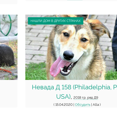
НАШЛИ ДОМ В ДРУГИХ СТРАНАХ
,
Невада Д 158 (Philadelphia, P
USA)
,
2018 г.р, ряд Д9
( 15.04.2020 |
Обсудить
| Alla )