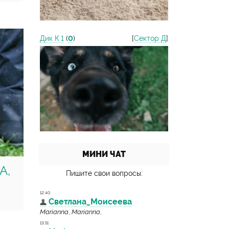
Дик К 1
(
0
)
[
Сектор Д
]
МИНИ ЧАТ
A,
Пишите свои вопросы: