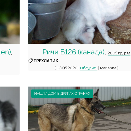
den)
,
Ричи Б126 (канада)
,
2005 г.р, ряд
ТРЕХЛАПИК
( 03.05.2020 |
Обсудить
| Marianna )
НАШЛИ ДОМ В ДРУГИХ СТРАНАХ