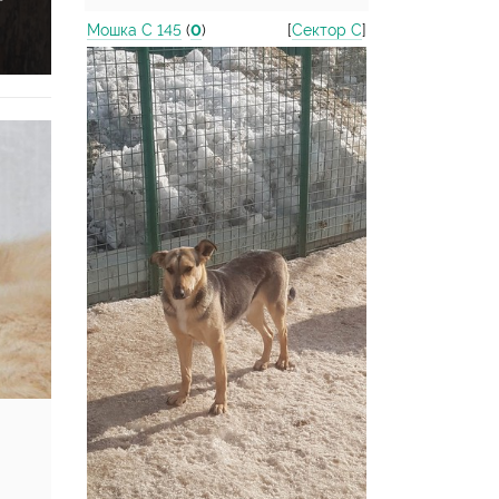
Мошка С 145
(
0
)
[
Сектор С
]