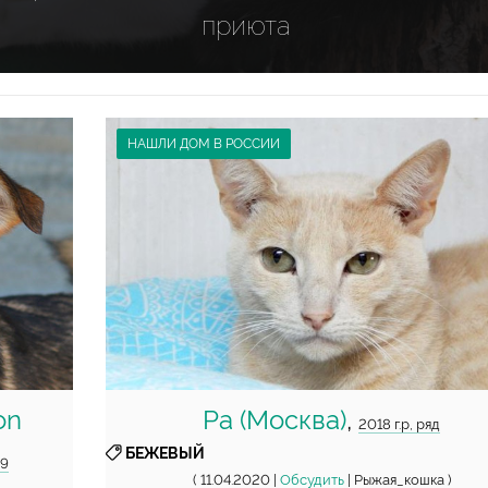
приюта
НАШЛИ ДОМ В РОССИИ
on
Ра (Москва)
,
2018 г.р, ряд
БЕЖЕВЫЙ
Д9
( 11.04.2020 |
Обсудить
| Рыжая_кошка )