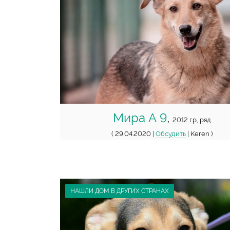
Мира А 9
,
2012 г.р, ряд
( 29.04.2020 |
Обсудить
| Keren )
НАШЛИ ДОМ В ДРУГИХ СТРАНАХ