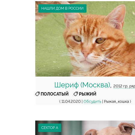
НАШЛИ ДОМ В РОССИИ
Шериф (Москва)
,
2012 г.р, ря
,
ПОЛОСАТЫЙ
РЫЖИЙ
( 11.04.2020 |
Обсудить
| Рыжая_кошка )
СЕКТОР А