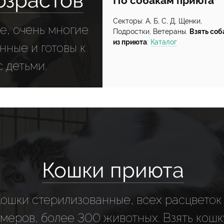
озрастов
По собакам приюта
Секторы: А, Б, С, Д, Щенки,
е, очень многие
Подростки, Ветераны.
Взять соб
из приюта
:
Каталог
ные и готовы к
 детьми.
Кошки приюта
Кошки стерилизованные, всех расцветок
меров, более 300 животных. Взять кошк