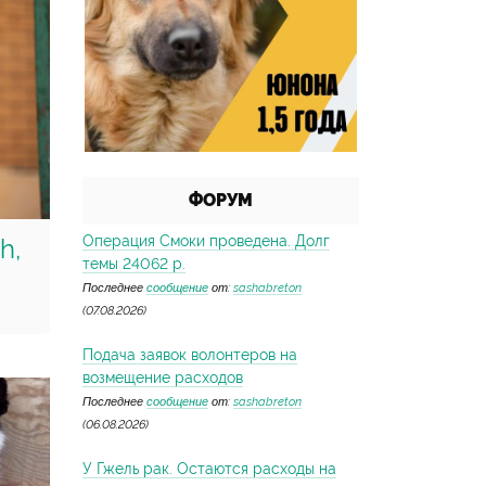
ФОРУМ
Операция Смоки проведена. Долг
h,
темы 24062 р.
Последнее
сообщение
от:
sashabreton
(07.08.2026)
Подача заявок волонтеров на
возмещение расходов
Последнее
сообщение
от:
sashabreton
(06.08.2026)
У Гжель рак. Остаются расходы на