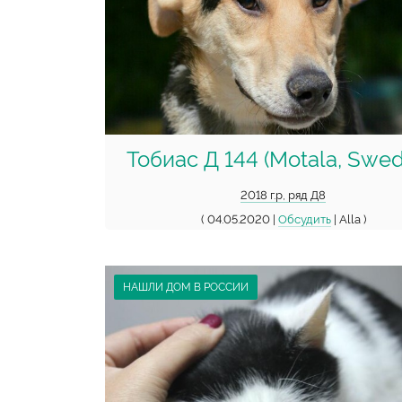
Тобиас Д 144 (Motala, Swe
2018 г.р, ряд Д8
( 04.05.2020 |
Обсудить
| Alla )
НАШЛИ ДОМ В РОССИИ