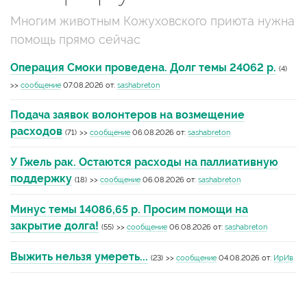
Многим животным Кожуховского приюта нужна
помощь прямо сейчас
Операция Смоки проведена. Долг темы 24062 р.
(4)
>>
сообщение
07.08.2026 от:
sashabreton
Подача заявок волонтеров на возмещение
расходов
(71)
>>
сообщение
06.08.2026 от:
sashabreton
У Гжель рак. Остаются расходы на паллиативную
поддержку
(18)
>>
сообщение
06.08.2026 от:
sashabreton
Минус темы 14086,65 р. Просим помощи на
закрытие долга!
(55)
>>
сообщение
06.08.2026 от:
sashabreton
Выжить нельзя умереть...
(23)
>>
сообщение
04.08.2026 от:
ИрИв