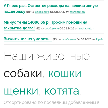
У Гжель рак. Остаются расходы на паллиативную
поддержку
(18)
>>
сообщение
06.08.2026 от:
sashabreton
Минус темы 14086,65 р. Просим помощи на
закрытие долга!
(55)
>>
сообщение
06.08.2026 от:
sashabreton
Выжить нельзя умереть...
(23)
>>
сообщение
04.08.2026 от:
ИрИв
Наши животные:
собаки
,
кошки
,
щенки
,
котята
.
Отсортировано по последним добавленным в