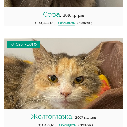
Софа
,
2016 г.р, ряд
( 14.04.2023 |
Обсудить
| Oksana )
ГОТОВЫ К ДОМУ
Желтоглазка
,
2017 г.р, ряд
( 06.04.2023 |
Обсудить
| Oksana )