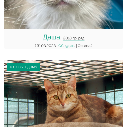
Даша
,
2018 г.р, ряд
( 31.03.2023 |
Обсудить
| Oksana )
ГОТОВЫ К ДОМУ