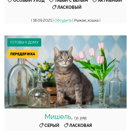
,
,
,
ОСОБЫЙ УХОД
ТАББИ С БЕЛЫМ
АКТИВНЫЙ
ЛАСКОВЫЙ
( 18.09.2021 |
Обсудить
| Рыжая_кошка )
ГОТОВЫ К ДОМУ
ПЕРЕДЕРЖКА
Мишель
,
г.р, ряд
,
СЕРЫЙ
ЛАСКОВАЯ