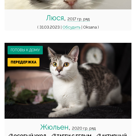
Люся
,
2017 г.р, ряд
( 31.03.2023 |
Обсудить
| Oksana )
ГОТОВЫ К ДОМУ
ПЕРЕДЕРЖКА
Жюльен
,
2020 г.р, ряд