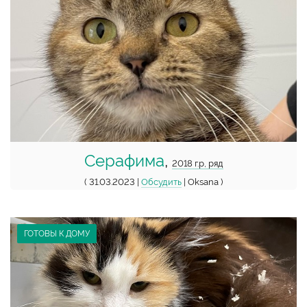
Серафима
,
2018 г.р, ряд
( 31.03.2023 |
Обсудить
| Oksana )
ГОТОВЫ К ДОМУ