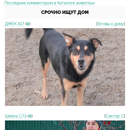
Последние комментарии в Каталоге животных
СРОЧНО ИЩУТ ДОМ
ДЖЕК А17
(
0
)
[
Готовы к дому
]
Шейла С73
(
0
)
[
Сектор С
]