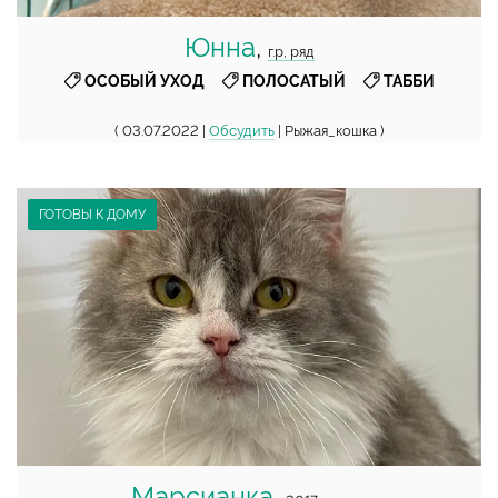
Юнна
,
г.р, ряд
,
,
ОСОБЫЙ УХОД
ПОЛОСАТЫЙ
ТАББИ
( 03.07.2022 |
Обсудить
| Рыжая_кошка )
ГОТОВЫ К ДОМУ
Марсианка
,