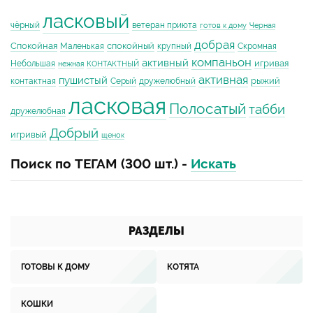
ласковый
чёрный
ветеран приюта
готов к дому
Черная
добрая
Спокойная
спокойный
Маленькая
крупный
Скромная
компаньон
активный
игривая
Небольшая
нежная
КОНТАКТНЫЙ
активная
пушистый
рыжий
контактная
Серый
дружелюбный
ласковая
Полосатый
табби
дружелюбная
Добрый
игривый
щенок
Поиск по ТЕГАМ (300 шт.) -
Искать
РАЗДЕЛЫ
ГОТОВЫ К ДОМУ
КОТЯТА
КОШКИ