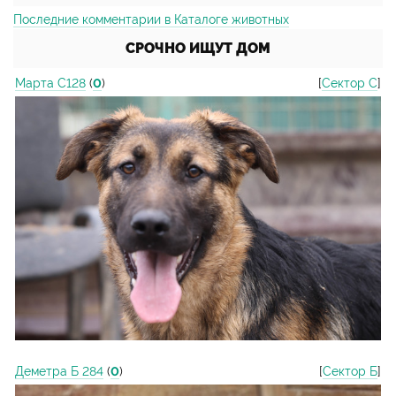
Последние комментарии в Каталоге животных
СРОЧНО ИЩУТ ДОМ
Марта С128
(
0
)
[
Сектор С
]
Деметра Б 284
(
0
)
[
Сектор Б
]