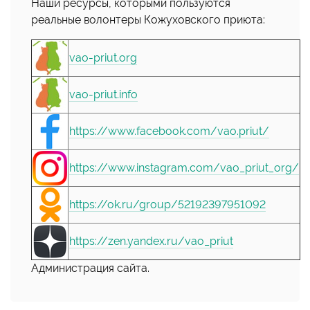
Наши ресурсы, которыми пользуются
реальные волонтеры Кожуховского приюта:
vao-priut.org
vao-priut.info
https://www.facebook.com/vao.priut/
https://www.instagram.com/vao_priut_org/
https://ok.ru/group/52192397951092
https://zen.yandex.ru/vao_priut
Администрация сайта.