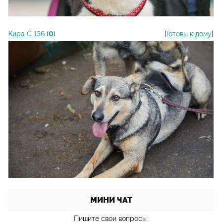
Кира С 136
(
0
)
[
Готовы к дому
]
МИНИ ЧАТ
Пишите свои вопросы: