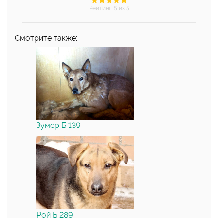
Рейтинг
:
5
из 5
Смотрите также:
Зумер Б 139
Рой Б 289