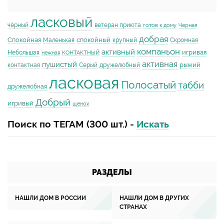
ласковый
чёрный
ветеран приюта
готов к дому
Черная
добрая
Спокойная
спокойный
Маленькая
крупный
Скромная
компаньон
активный
игривая
Небольшая
нежная
КОНТАКТНЫЙ
активная
пушистый
рыжий
контактная
Серый
дружелюбный
ласковая
Полосатый
табби
дружелюбная
Добрый
игривый
щенок
Поиск по ТЕГАМ (300 шт.) -
Искать
РАЗДЕЛЫ
НАШЛИ ДОМ В РОССИИ
НАШЛИ ДОМ В ДРУГИХ
СТРАНАХ