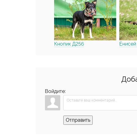
Кнопик Д256
Енисей 
Доб
Войдите:
Отправить