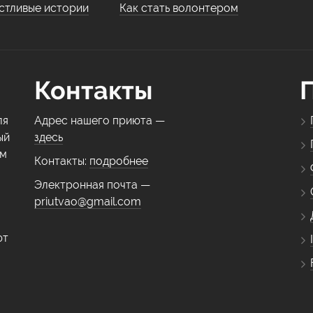
стливые истории
Как стать волонтером
Контакты
ля
Адрес нашего приюта —
ый
здесь
ем
Контакты:
подробнее
Электронная почта —
priutvao@gmail.com
ют