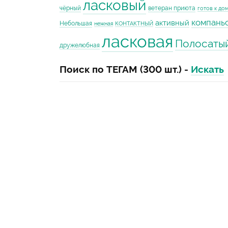
ласковый
чёрный
ветеран приюта
готов к до
компань
активный
Небольшая
нежная
КОНТАКТНЫЙ
ласковая
Полосаты
дружелюбная
Поиск по ТЕГАМ (300 шт.) -
Искать