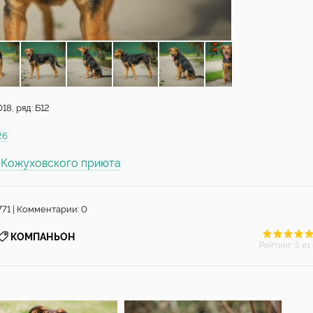
8, ряд: Б12
26
ы Кожуховского приюта
771 | Комментарии: 0
КОМПАНЬОН
Рейтинг
:
5
из 