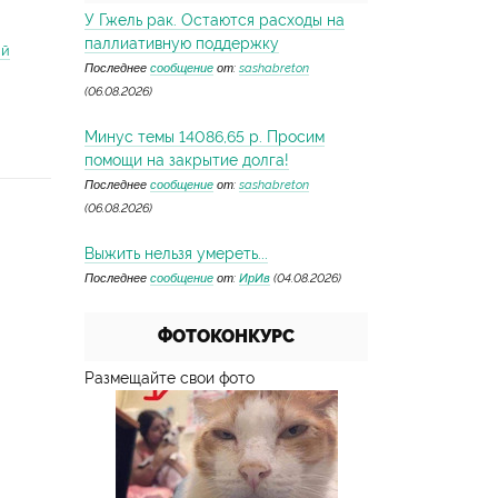
У Гжель рак. Остаются расходы на
паллиативную поддержку
ий
Последнее
сообщение
от:
sashabreton
(06.08.2026)
Минус темы 14086,65 р. Просим
помощи на закрытие долга!
Последнее
сообщение
от:
sashabreton
(06.08.2026)
Выжить нельзя умереть...
Последнее
сообщение
от:
ИрИв
(04.08.2026)
ФОТОКОНКУРС
Размещайте свои фото