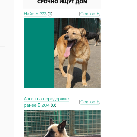
СРОЧНО ИЩУТ ДОМ
Найс Б 273
(
1
)
[
Сектор Б
]
Ангел на передержке
[
Сектор Б
]
ранее Б 204
(
0
)