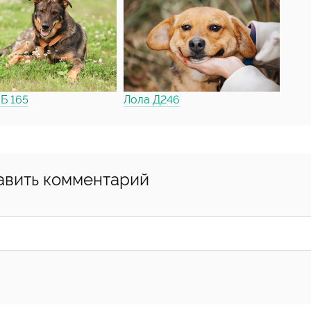
Б 165
Лола Д246
авить комментарий