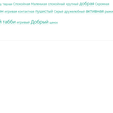
добрая
Спокойная
спокойный
Маленькая
крупный
Скромная
му
Черная
он
активная
пушистый
игривая
рыж
контактная
Серый
дружелюбный
й
табби
Добрый
игривый
щенок