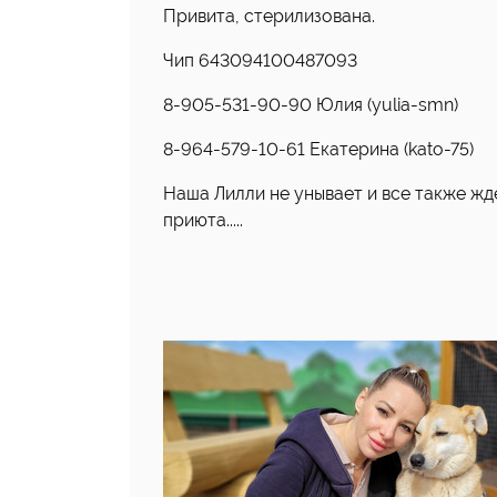
Привита, стерилизована.
Чип 643094100487093
8-905-531-90-90 Юлия (yulia-smn)
8-964-579-10-61 Екатерина (kato-75)
Наша Лилли не унывает и все также жде
приюта.....