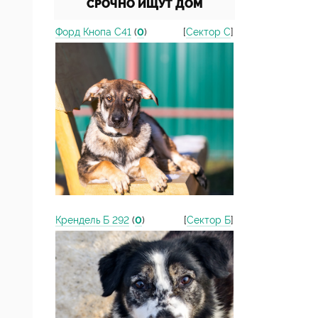
СРОЧНО ИЩУТ ДОМ
Форд Кнопа С41
(
0
)
[
Сектор С
]
Крендель Б 292
(
0
)
[
Сектор Б
]