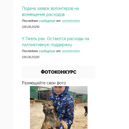
Подача заявок волонтеров на
возмещение расходов
Последнее
сообщение
от:
sashabreton
(06.08.2026)
У Гжель рак. Остаются расходы на
паллиативную поддержку
Последнее
сообщение
от:
sashabreton
(06.08.2026)
ФОТОКОНКУРС
Размещайте свои фото