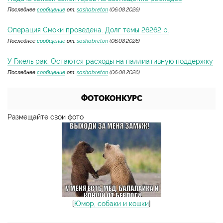
Последнее
сообщение
от:
sashabreton
(06.08.2026)
Операция Смоки проведена. Долг темы 26262 р.
Последнее
сообщение
от:
sashabreton
(06.08.2026)
У Гжель рак. Остаются расходы на паллиативную поддержку
Последнее
сообщение
от:
sashabreton
(06.08.2026)
ФОТОКОНКУРС
Размещайте свои фото
[
Юмор, собаки и кошки
]