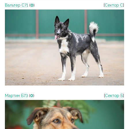
Вальтер С71
(
0
)
[
Сектор С
]
Мартин Б73
(
0
)
[
Сектор Б
]