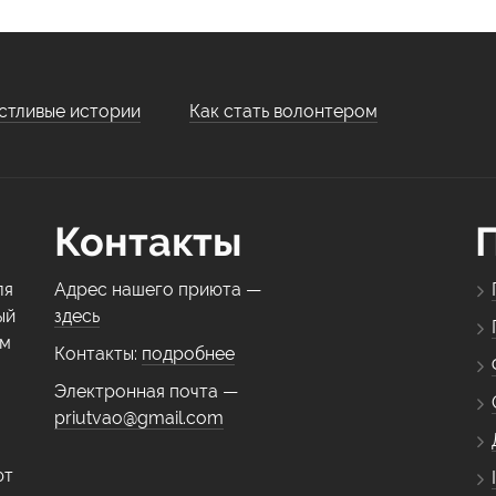
стливые истории
Как стать волонтером
Контакты
ля
Адрес нашего приюта —
ый
здесь
ем
Контакты:
подробнее
Электронная почта —
priutvao@gmail.com
ют