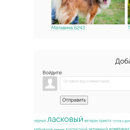
Мальвина Б243
Доб
Войдите:
Отправить
ласковый
чёрный
ветеран приюта
готов к до
компань
активный
Небольшая
нежная
КОНТАКТНЫЙ