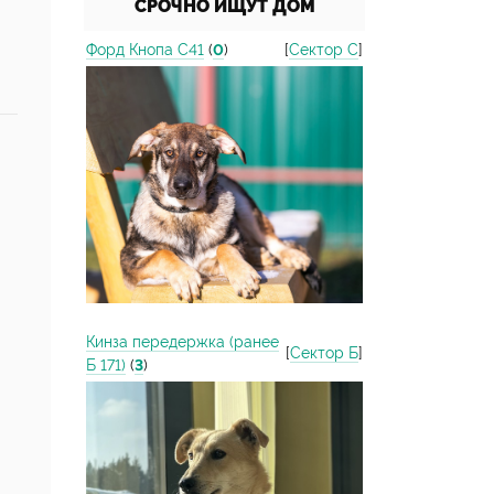
СРОЧНО ИЩУТ ДОМ
Форд Кнопа С41
(
0
)
[
Сектор С
]
Кинза передержка (ранее
[
Сектор Б
]
Б 171)
(
3
)