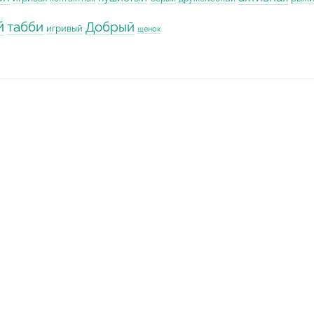
й
табби
Добрый
игривый
щенок