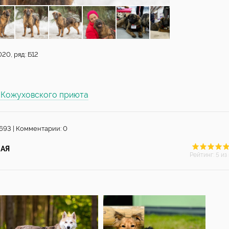
20, ряд: Б12
ы Кожуховского приюта
693 | Комментарии: 0
АЯ
Рейтинг
:
5
из 