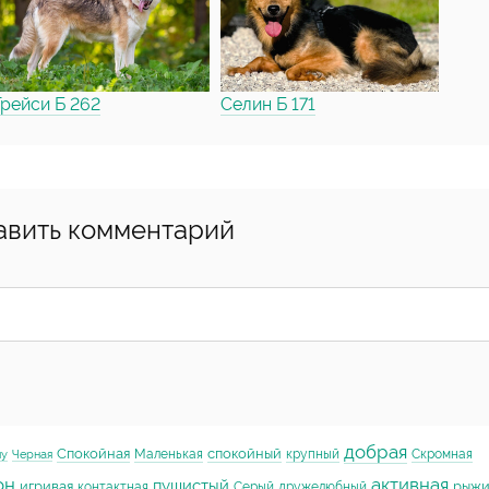
Трейси Б 262
Селин Б 171
авить комментарий
добрая
Спокойная
спокойный
Маленькая
крупный
Скромная
му
Черная
он
активная
пушистый
игривая
рыж
контактная
Серый
дружелюбный