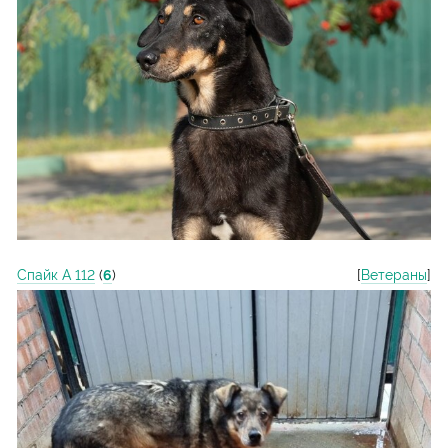
Спайк А 112
(
6
)
[
Ветераны
]