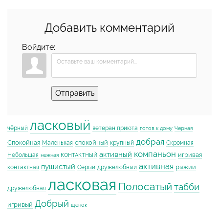
Добавить комментарий
Войдите:
Отправить
ласковый
чёрный
ветеран приюта
готов к дому
Черная
добрая
Спокойная
спокойный
Маленькая
крупный
Скромная
компаньон
активный
игривая
Небольшая
нежная
КОНТАКТНЫЙ
активная
пушистый
рыжий
контактная
Серый
дружелюбный
ласковая
Полосатый
табби
дружелюбная
Добрый
игривый
щенок