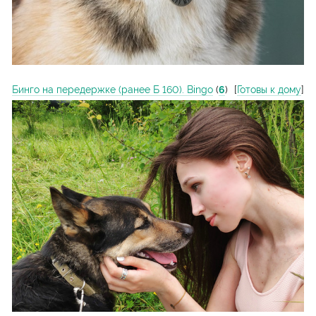
Бинго на передержке (ранее Б 160). Bingo
(
6
)
[
Готовы к дому
]