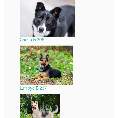
Санчо Б 296
Цитрус Б 267