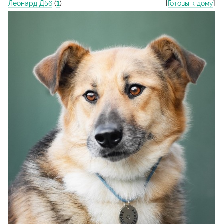
Леонард Д56
(
1
)
[
Готовы к дому
]