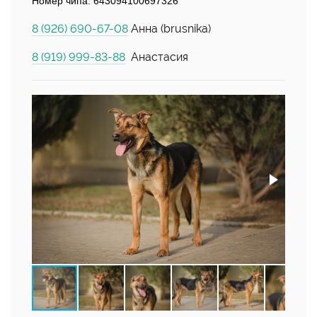
Номер чипа: 643094100697326
8 (926) 690-67-08
Анна (brusnika)
8 (919) 999-83-88
Анастасия