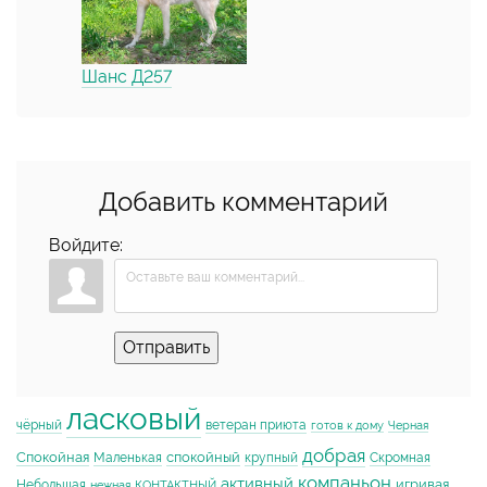
Шанс Д257
Добавить комментарий
Войдите:
Отправить
ласковый
чёрный
ветеран приюта
готов к дому
Черная
добрая
Спокойная
спокойный
Маленькая
крупный
Скромная
компаньон
активный
игривая
Небольшая
нежная
КОНТАКТНЫЙ