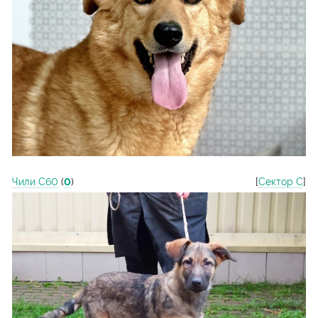
Чили С60
(
0
)
[
Сектор С
]