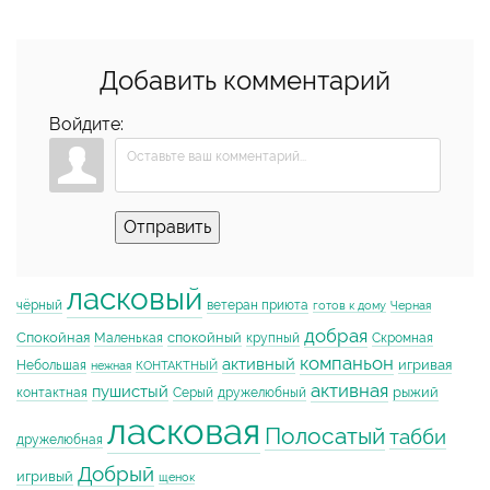
Добавить комментарий
Войдите:
Отправить
ласковый
чёрный
ветеран приюта
готов к дому
Черная
добрая
Спокойная
спокойный
Маленькая
крупный
Скромная
компаньон
активный
игривая
Небольшая
нежная
КОНТАКТНЫЙ
активная
пушистый
рыжий
контактная
Серый
дружелюбный
ласковая
Полосатый
табби
дружелюбная
Добрый
игривый
щенок