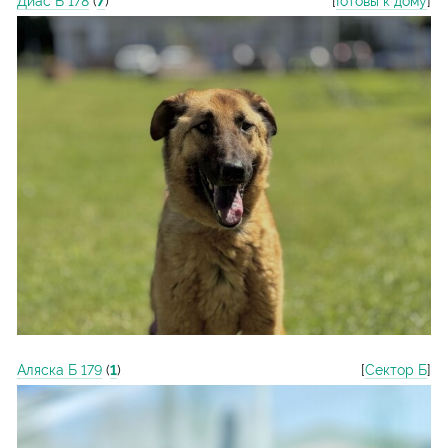
Диас Б 178
(
7
)
[
Готовы к дому
]
Аляска Б 179
(
1
)
[
Сектор Б
]