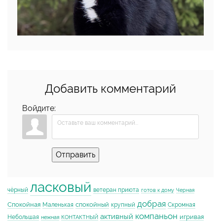
Добавить комментарий
Войдите:
Отправить
ласковый
чёрный
ветеран приюта
готов к дому
Черная
добрая
Спокойная
спокойный
Маленькая
крупный
Скромная
компаньон
активный
игривая
Небольшая
нежная
КОНТАКТНЫЙ