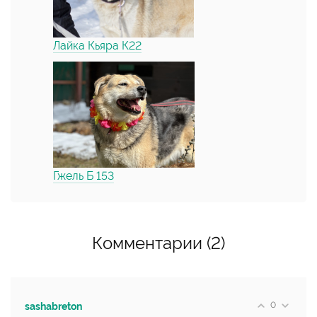
Лайка Кьяра К22
Гжель Б 153
Комментарии (2)
0
sashabreton