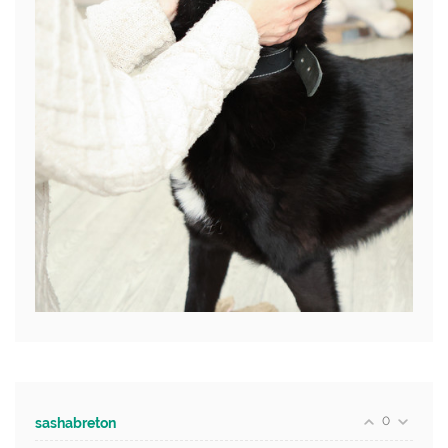
0
sashabreton