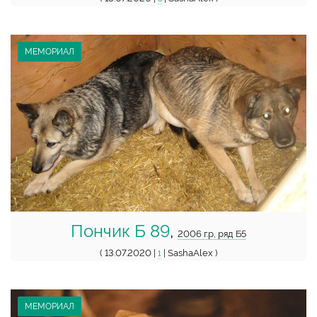
МЕМОРИАЛ
Пончик Б 89
,
2006 г.р, ряд Б5
( 13.07.2020 |
| SashaAlex )
1
МЕМОРИАЛ