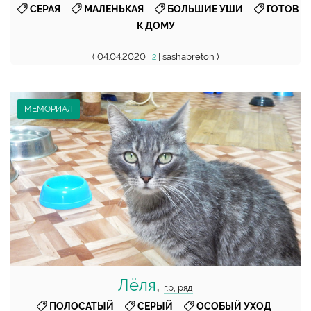
,
,
,
СЕРАЯ
МАЛЕНЬКАЯ
БОЛЬШИЕ УШИ
ГОТОВ
К ДОМУ
( 04.04.2020 |
| sashabreton )
2
МЕМОРИАЛ
Лёля
,
г.р, ряд
,
,
,
ПОЛОСАТЫЙ
СЕРЫЙ
ОСОБЫЙ УХОД