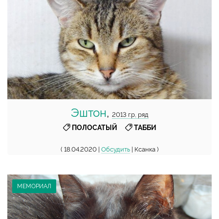
Эштон
,
2013 г.р, ряд
,
ПОЛОСАТЫЙ
ТАББИ
( 18.04.2020 |
Обсудить
| Ксанка )
МЕМОРИАЛ