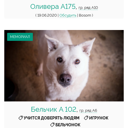
Оливера А175
,
г.р, ряд А10
( 19.06.2020 |
Обсудить
| Bosom )
МЕМОРИАЛ
Бельчик A 102
,
г.р, ряд А6
,
,
УЧИТСЯ ДОВЕРЯТЬ ЛЮДЯМ
ИГРУНОК
БЕЛЬЧОНОК