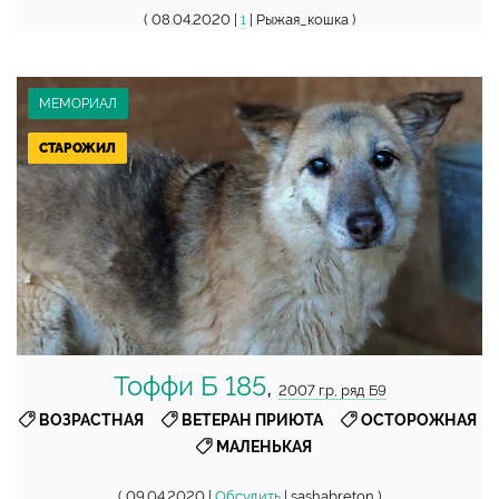
( 08.04.2020 |
| Рыжая_кошка )
1
МЕМОРИАЛ
СТАРОЖИЛ
Тоффи Б 185
,
2007 г.р, ряд Б9
,
,
,
ВОЗРАСТНАЯ
ВЕТЕРАН ПРИЮТА
ОСТОРОЖНАЯ
МАЛЕНЬКАЯ
( 09.04.2020 |
Обсудить
| sashabreton )