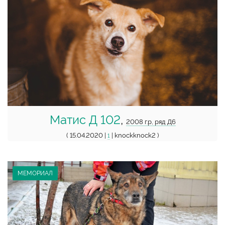
Матис Д 102
,
2008 г.р, ряд Д6
( 15.04.2020 |
| knockknock2 )
1
МЕМОРИАЛ