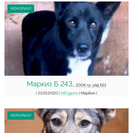
МЕМОРИАЛ
Маркиз Б 243
,
2006 г.р, ряд Б13
( 21.05.2020 |
Обсудить
| МарВик )
МЕМОРИАЛ