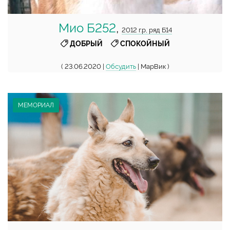
Мио Б252
,
2012 г.р, ряд Б14
,
ДОБРЫЙ
СПОКОЙНЫЙ
( 23.06.2020 |
Обсудить
| МарВик )
МЕМОРИАЛ