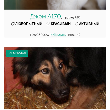
Джем А170
,
г.р, ряд А10
,
,
ЛЮБОПЫТНЫЙ
КРАСИВЫЙ
АКТИВНЫЙ
( 26.05.2020 |
Обсудить
| Bosom )
МЕМОРИАЛ