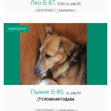
Лео Б 87
,
2010 г.р, ряд Б4
( 13.07.2020 |
| SashaAlex )
1
МЕМОРИАЛ
Пыжик Б 85
,
г.р, ряд Б4
СЛОЖНАЯ СУДЬБА
( 13.07.2020 |
| SashaAlex )
3