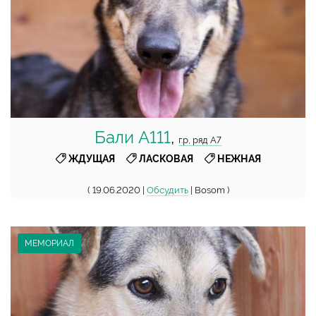
Бали А111
,
г.р, ряд А7
,
,
ЖДУЩАЯ
ЛАСКОВАЯ
НЕЖНАЯ
( 19.06.2020 |
Обсудить
| Bosom )
МЕМОРИАЛ