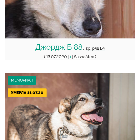
Джордж Б 88
,
г.р, ряд Б4
( 13.07.2020 |
| SashaAlex )
1
МЕМОРИАЛ
УМЕРЛА 11.07.20