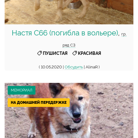
Настя С66 (погибла в вольере)
,
г.р,
ряд С3
,
ПУШИСТАЯ
КРАСИВАЯ
( 10.05.2020 |
Обсудить
| AlinaR )
МЕМОРИАЛ
НА ДОМАШНЕЙ ПЕРЕДЕРЖКЕ