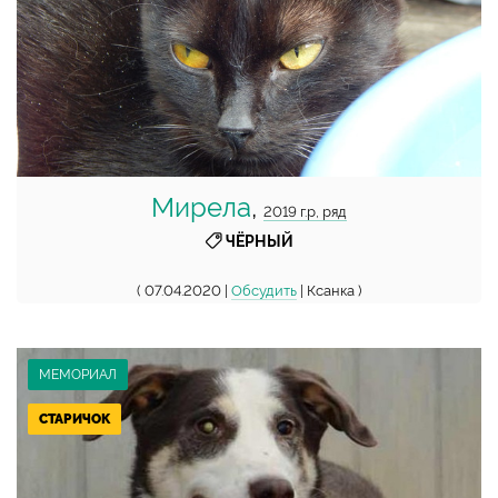
Мирела
,
2019 г.р, ряд
ЧЁРНЫЙ
( 07.04.2020 |
Обсудить
| Ксанка )
МЕМОРИАЛ
СТАРИЧОК