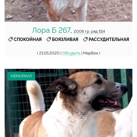
Лора Б 267
,
2006 г.р, ряд Б14
,
,
СПОКОЙНАЯ
БОЯЗЛИВАЯ
РАССУДИТЕЛЬНАЯ
( 21.05.2020 |
Обсудить
| МарВик )
МЕМОРИАЛ