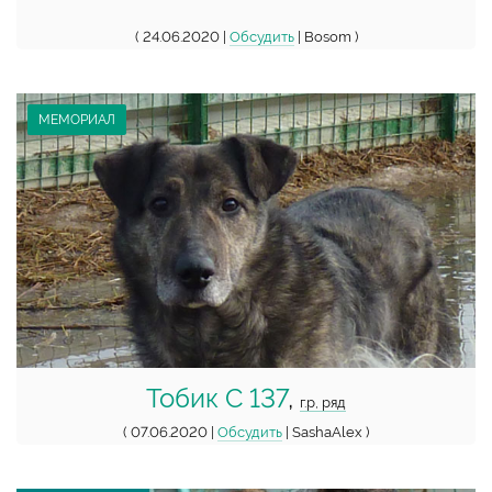
( 24.06.2020 |
Обсудить
| Bosom )
МЕМОРИАЛ
Тобик С 137
,
г.р, ряд
( 07.06.2020 |
Обсудить
| SashaAlex )