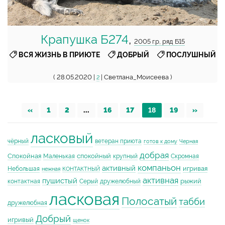
Крапушка Б274
,
2005 г.р, ряд Б15
,
,
ВСЯ ЖИЗНЬ В ПРИЮТЕ
ДОБРЫЙ
ПОСЛУШНЫЙ
( 28.05.2020 |
| Светлана_Моисеева )
2
«
1
2
...
16
17
18
19
»
ласковый
чёрный
ветеран приюта
готов к дому
Черная
добрая
Спокойная
спокойный
Маленькая
крупный
Скромная
компаньон
активный
игривая
Небольшая
нежная
КОНТАКТНЫЙ
активная
пушистый
рыжий
контактная
Серый
дружелюбный
ласковая
Полосатый
табби
дружелюбная
Добрый
игривый
щенок