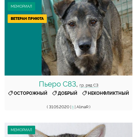
МЕМОРИАЛ
ВЕТЕРАН ПРИЮТА
Пьеро С83
,
г.р, ряд С3
,
,
ОСТОРОЖНЫЙ
ДОБРЫЙ
НЕКОНФЛИКТНЫЙ
( 31.05.2020 |
| AlinaR )
1
МЕМОРИАЛ