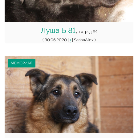
Луша Б 81
,
г.р, ряд Б4
( 30.06.2020 |
| SashaAlex )
1
МЕМОРИАЛ