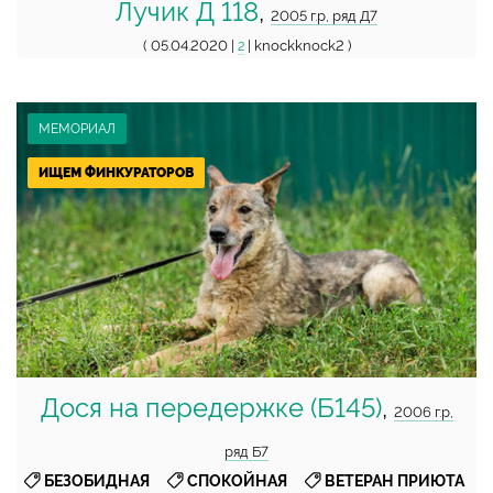
Лучик Д 118
,
2005 г.р, ряд Д7
( 05.04.2020 |
| knockknock2 )
2
МЕМОРИАЛ
ИЩЕМ ФИНКУРАТОРОВ
Дося на передержке (Б145)
,
2006 г.р,
ряд Б7
,
,
,
БЕЗОБИДНАЯ
СПОКОЙНАЯ
ВЕТЕРАН ПРИЮТА