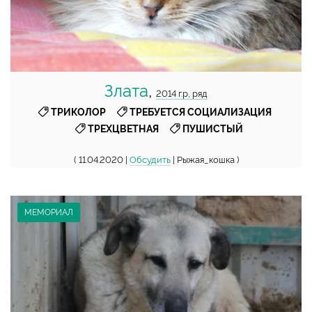
Злата
,
2014 г.р, ряд
,
,
ТРИКОЛОР
ТРЕБУЕТСЯ СОЦИАЛИЗАЦИЯ
,
ТРЕХЦВЕТНАЯ
ПУШИСТЫЙ
( 11.04.2020 |
Обсудить
| Рыжая_кошка )
МЕМОРИАЛ