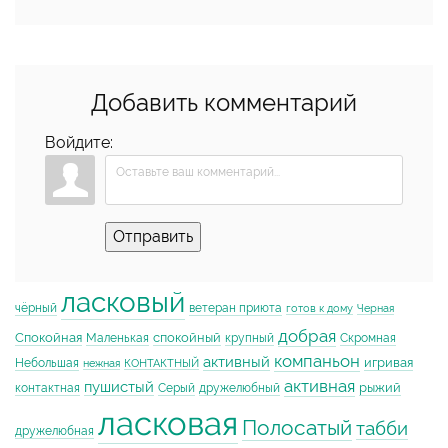
Добавить комментарий
Войдите:
Отправить
ласковый
чёрный
ветеран приюта
готов к дому
Черная
добрая
Спокойная
спокойный
Маленькая
крупный
Скромная
компаньон
активный
игривая
Небольшая
нежная
КОНТАКТНЫЙ
активная
пушистый
рыжий
контактная
Серый
дружелюбный
ласковая
Полосатый
табби
дружелюбная