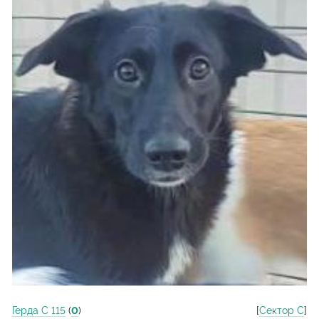
Герда С 115
(
0
)
[
Сектор С
]