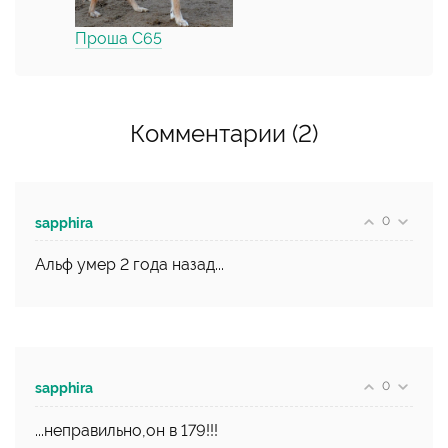
Проша С65
Комментарии (2)
0
sapphira
Альф умер 2 года назад...
0
sapphira
...неправильно,он в 179!!!