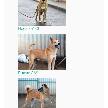
Несиб Б143
Рыжик С65