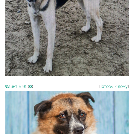
Флинт Б 91
(
0
)
[
Готовы к дому
]