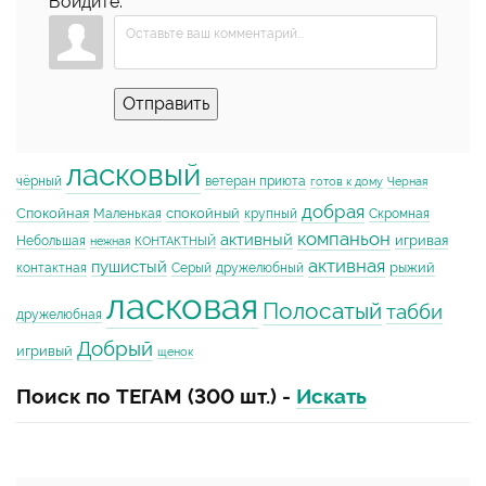
Войдите:
Отправить
ласковый
чёрный
ветеран приюта
готов к дому
Черная
добрая
Спокойная
спокойный
Маленькая
крупный
Скромная
компаньон
активный
игривая
Небольшая
нежная
КОНТАКТНЫЙ
активная
пушистый
рыжий
контактная
Серый
дружелюбный
ласковая
Полосатый
табби
дружелюбная
Добрый
игривый
щенок
Поиск по ТЕГАМ (300 шт.) -
Искать