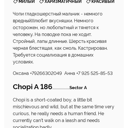
,
,
МИЛЫЙ
ХАРИЗМАТИЧНЫЙ
КРАСИВЫЙ
Чопи гладкошерстный мальчик - немного
вредный)))любит вкусняшки. Немного
осторожен, но любопытный и тянется к
человеку. На поводке пока не ходит.
Стройный, лапы длинные. Шерсть красивая
черная блестящая, как смоль. Кастрирован.
Требуется социализация в домашних
условиях.
Оксана +79266302049 Анна +7 925 525-85-53
Chopi A 186
....................
Sector A
Chopi is a short-coated boy, a little bit
mischievous and wild, but at the same time very
curious, he really needs a human friend. He
currently can't walk on a leash and needs
socialization badly.