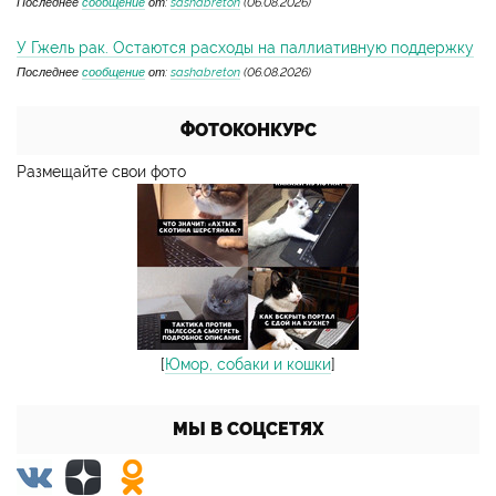
Последнее
сообщение
от:
sashabreton
(06.08.2026)
У Гжель рак. Остаются расходы на паллиативную поддержку
Последнее
сообщение
от:
sashabreton
(06.08.2026)
ФОТОКОНКУРС
Размещайте свои фото
[
Юмор, собаки и кошки
]
МЫ В СОЦСЕТЯХ