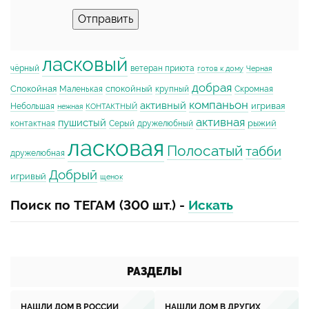
Отправить
ласковый
чёрный
ветеран приюта
готов к дому
Черная
добрая
Спокойная
спокойный
Маленькая
крупный
Скромная
компаньон
активный
игривая
Небольшая
нежная
КОНТАКТНЫЙ
активная
пушистый
рыжий
контактная
Серый
дружелюбный
ласковая
Полосатый
табби
дружелюбная
Добрый
игривый
щенок
Поиск по ТЕГАМ (300 шт.) -
Искать
РАЗДЕЛЫ
НАШЛИ ДОМ В РОССИИ
НАШЛИ ДОМ В ДРУГИХ