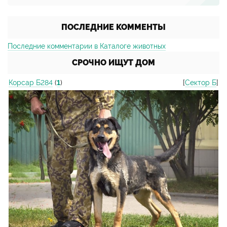
ПОСЛЕДНИЕ КОММЕНТЫ
Последние комментарии в Каталоге животных
СРОЧНО ИЩУТ ДОМ
Корсар Б284
(
1
)
[
Сектор Б
]