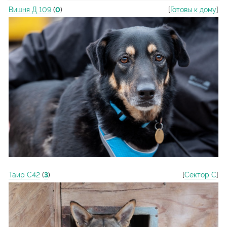
Вишня Д 109
(
0
)
[
Готовы к дому
]
Таир С42
(
3
)
[
Сектор С
]