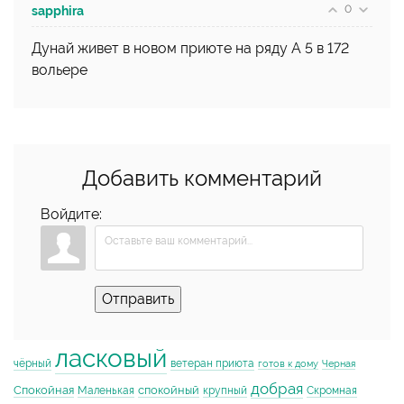
0
sapphira
Дунай живет в новом приюте на ряду А 5 в 172
вольере
Добавить комментарий
Войдите:
Отправить
ласковый
чёрный
ветеран приюта
готов к дому
Черная
добрая
Спокойная
спокойный
Маленькая
крупный
Скромная