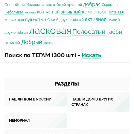
добрая
Спокойная
спокойный
Маленькая
крупный
Скромная
компаньон
активный
игривая
Небольшая
нежная
КОНТАКТНЫЙ
активная
пушистый
рыжий
контактная
Серый
дружелюбный
ласковая
Полосатый
табби
дружелюбная
Добрый
игривый
щенок
Поиск по ТЕГАМ (300 шт.) -
Искать
РАЗДЕЛЫ
НАШЛИ ДОМ В РОССИИ
НАШЛИ ДОМ В ДРУГИХ
СТРАНАХ
МЕМОРИАЛ