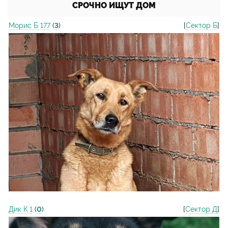
СРОЧНО ИЩУТ ДОМ
Морис Б 177
(
3
)
[
Сектор Б
]
Дик К 1
(
0
)
[
Сектор Д
]