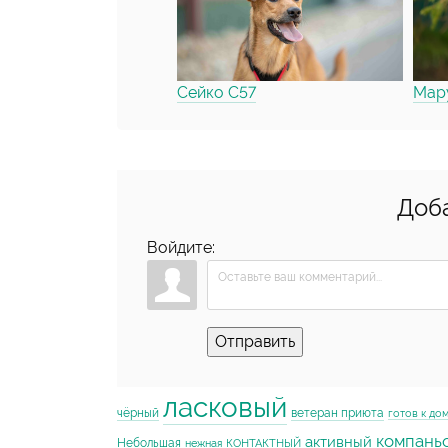
Сейко С57
Мару
Доб
Войдите:
Отправить
ласковый
чёрный
ветеран приюта
готов к до
компань
активный
Небольшая
нежная
КОНТАКТНЫЙ