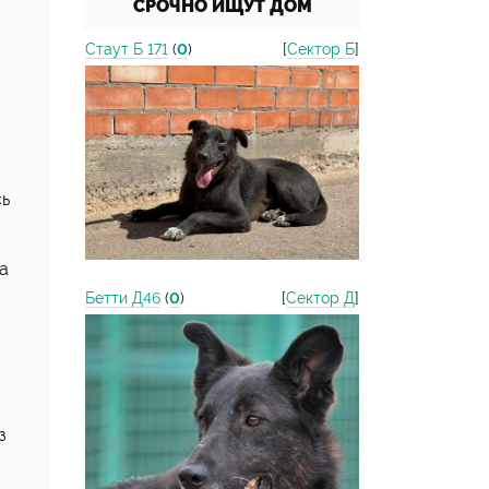
СРОЧНО ИЩУТ ДОМ
Стаут Б 171
(
0
)
[
Сектор Б
]
сь
а
Бетти Д46
(
0
)
[
Сектор Д
]
з