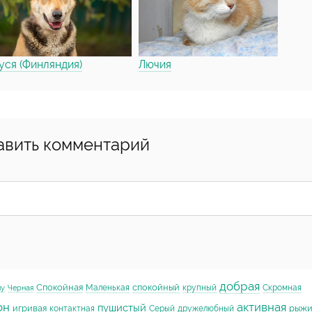
ся (Финляндия)
Лючия
авить комментарий
добрая
Спокойная
спокойный
Маленькая
крупный
Скромная
му
Черная
он
активная
пушистый
игривая
рыж
контактная
Серый
дружелюбный