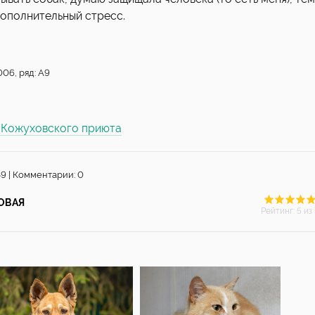
ополнительный стресс.
06, ряд: А9
ы Кожуховского приюта
49 | Комментарии: 0
ОВАЯ
Рейтинг
:
5
из 