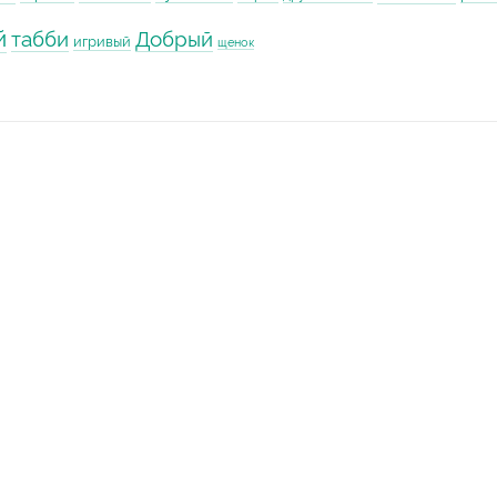
й
табби
Добрый
игривый
щенок