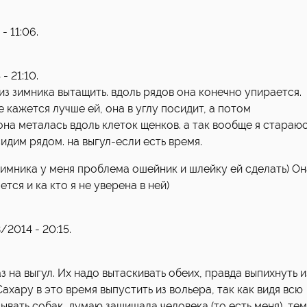
- 11:06.
- 21:10.
з зимника вытащить. вдоль рядов она конечно упирается.
е кажется лучше ей, она в углу посидит, а потом
она металась вдоль клеток щенков. а так вообще я стараю
сидим рядом. на выгул-если есть время.
 зимника у меня проблема ошейник и шлейку ей сделать) Он
тся и ка кто я не уверена в ней)
/2014 - 20:15.
з на выгул. Их надо вытаскивать обеих, правда выпихнуть и
хару в это время выпустить из вольера, так как видя всю
ывать собак, думаю защищала человека (то есть меня), тем