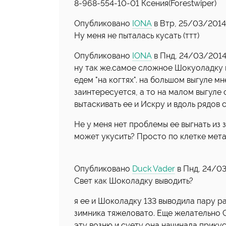
8-968-554-10-01 Ксения(Forestwiper)
Опубликовано
IONA
в Втр, 25/03/2014 
Ну меня не пыталась кусать (ттт)
Опубликовано
IONA
в Пнд, 24/03/2014 
ну так же.самое сложное Шокуоладку и
едем "на когтях". на большом выгуле мн
заинтересуется, а то на малом выгуле 
вытаскивать ее и Искру и вдоль рядов 
Не у меня нет проблемы ее выгнать из
может укусить? Просто по клетке метае
Опубликовано
Duck Vader
в Пнд, 24/03
Свет как Шоколадку выводить?
я ее и Шоколадку 133 выводила пару ра
зимника тяжеловато. Еще желательно Са
эту возню и суету она начинала прикус