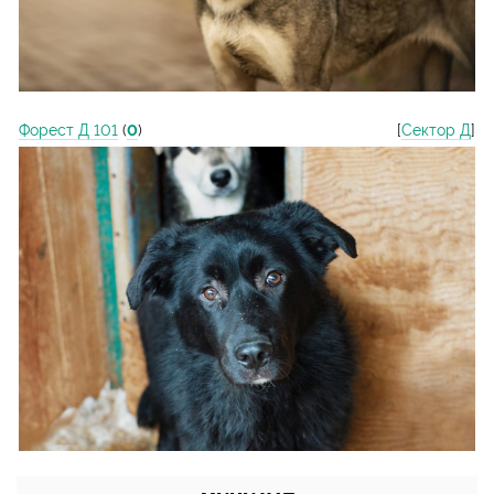
Форест Д 101
(
0
)
[
Сектор Д
]