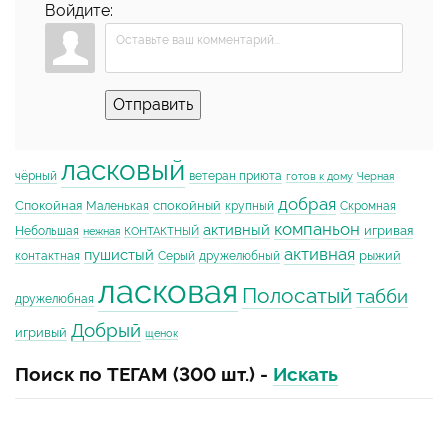
Войдите:
Отправить
ласковый
чёрный
ветеран приюта
готов к дому
Черная
добрая
Спокойная
спокойный
Маленькая
крупный
Скромная
компаньон
активный
игривая
Небольшая
нежная
КОНТАКТНЫЙ
активная
пушистый
рыжий
контактная
Серый
дружелюбный
ласковая
Полосатый
табби
дружелюбная
Добрый
игривый
щенок
Поиск по ТЕГАМ (300 шт.) -
Искать