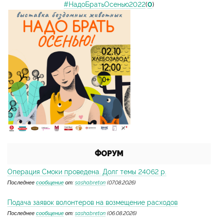
#НадоБратьОсенью2022
(
0
)
ФОРУМ
Операция Смоки проведена. Долг темы 24062 р.
Последнее
сообщение
от:
sashabreton
(07.08.2026)
Подача заявок волонтеров на возмещение расходов
Последнее
сообщение
от:
sashabreton
(06.08.2026)