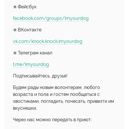
✳️ Фейсбук
facebook.com/groups/imyourdog
✳️ ВКонтакте
vk.com/knock.knock.imyourdog
✳️ Телеграм канал
t.me/imyourdog
Подписывайтесь, друзья!
Будем рады новым волонтерам, любого
возраста и пола и гостям пообщаться с
хвостиками, погладить, почесать, привезти им
вкусняшки.
Через нас можно передать в приют: