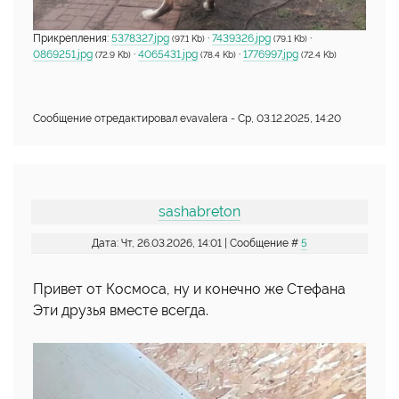
Прикрепления:
5378327.jpg
·
7439326.jpg
·
(97.1 Kb)
(79.1 Kb)
0869251.jpg
·
4065431.jpg
·
1776997.jpg
(72.9 Kb)
(78.4 Kb)
(72.4 Kb)
Сообщение отредактировал
evavalera
-
Ср, 03.12.2025, 14:20
sashabreton
Дата: Чт, 26.03.2026, 14:01 | Сообщение #
5
Привет от Космоса, ну и конечно же Стефана
Эти друзья вместе всегда.