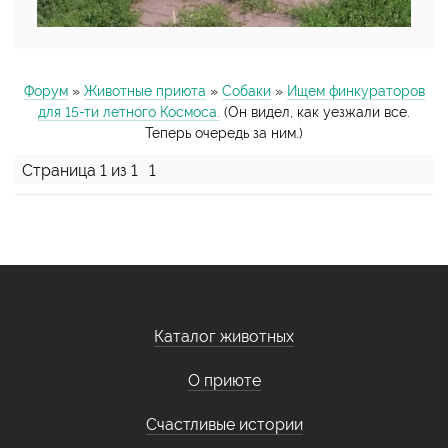
Форум
»
Животные приюта
»
Собаки
»
Ищем финкураторов
для 15-ти летного Космоса.
(Он видел, как уезжали все.
Теперь очередь за ним.)
Страница
1
из
1
1
Каталог животных
О приюте
Счастливые истории