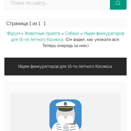
Страница
1
из
1
1
Форум
»
Животные приюта
»
Собаки
»
Ищем финкураторов
для 15-ти летного Космоса.
(Он видел, как уезжали все.
Теперь очередь за ним.)
Ищем финкураторов для 15-ти летного Космоса.