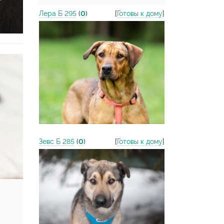
Лера Б 295
(
0
)
[
Готовы к дому
]
Зевс Б 285
(
0
)
[
Готовы к дому
]