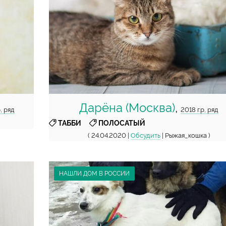
Дарёна (Москва)
,
, ряд
2018 г.р, ряд
,
ТАББИ
ПОЛОСАТЫЙ
( 24.04.2020 |
Обсудить
| Рыжая_кошка )
НАШЛИ ДОМ В РОССИИ