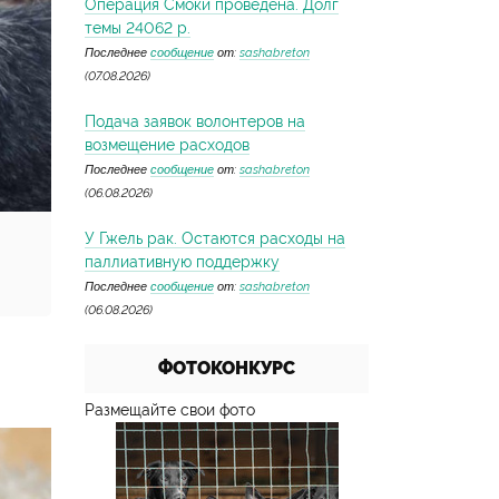
Операция Смоки проведена. Долг
темы 24062 р.
Последнее
сообщение
от:
sashabreton
(07.08.2026)
Подача заявок волонтеров на
возмещение расходов
Последнее
сообщение
от:
sashabreton
(06.08.2026)
У Гжель рак. Остаются расходы на
паллиативную поддержку
Последнее
сообщение
от:
sashabreton
(06.08.2026)
ФОТОКОНКУРС
Размещайте свои фото