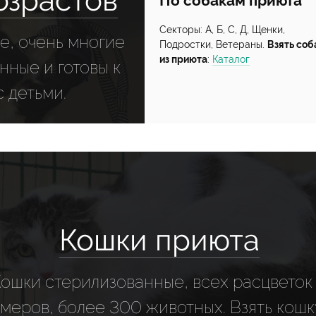
озрастов
По собакам приюта
Секторы: А, Б, С, Д, Щенки,
е, очень многие
Подростки, Ветераны.
Взять соб
из приюта
:
Каталог
ные и готовы к
 детьми.
Кошки приюта
Кошки стерилизованные, всех расцветок
меров, более 300 животных. Взять кошк