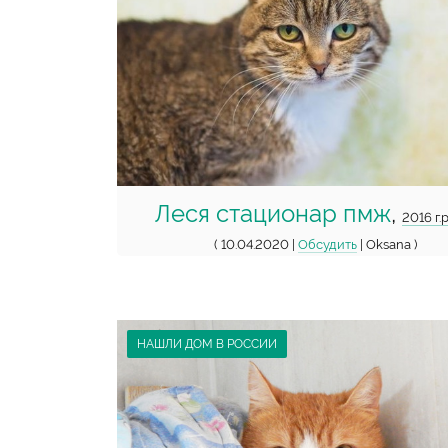
Леся стационар пмж
,
2016 г.р
( 10.04.2020 |
Обсудить
| Oksana )
НАШЛИ ДОМ В РОССИИ