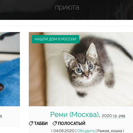
приюта
НАШЛИ ДОМ В РОССИИ
Реми (Москва)
,
яд
2020 г.р, ряд
,
ТАББИ
ПОЛОСАТЫЙ
( 04.06.2020 |
Обсудить
| Рыжая_кошка )