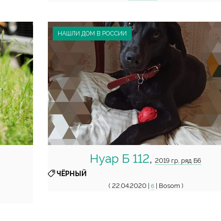
НАШЛИ ДОМ В РОССИИ
Нуар Б 112
,
2019 г.р, ряд Б6
ЧЁРНЫЙ
( 22.04.2020 |
| Bosom )
6