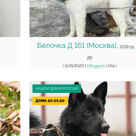
Белочка Д 161 (Москва)
,
2019 г.р,
Д9
( 11.05.2020 |
Обсудить
| Alla )
НАШЛИ ДОМ В РОССИИ
ДОМА 20.05.20