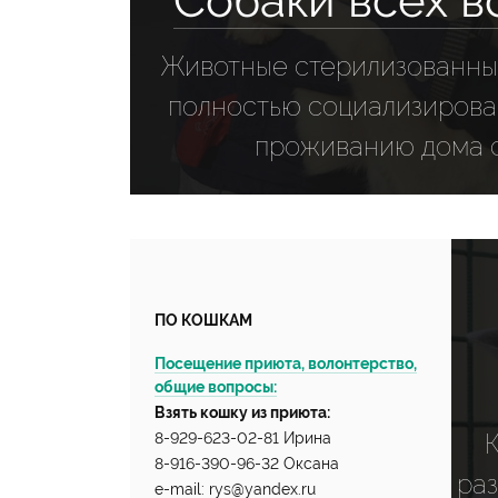
Собаки всех в
Животные стерилизованны
полностью социализирован
проживанию дома с
ПО КОШКАМ
Посещение приюта, волонтерство,
общие вопросы:
Взять кошку из приюта:
8-929-623-02-81 Ирина
8-916-390-96-32 Оксана
раз
e-mail: rys@yandex.ru