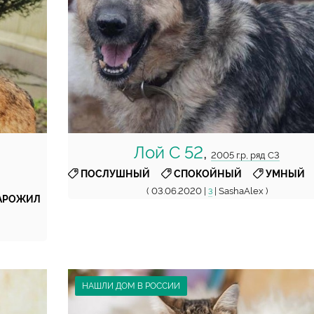
Лой С 52
,
2005 г.р, ряд С3
,
,
ПОСЛУШНЫЙ
СПОКОЙНЫЙ
УМНЫЙ
( 03.06.2020 |
| SashaAlex )
3
,
АРОЖИЛ
НАШЛИ ДОМ В РОССИИ