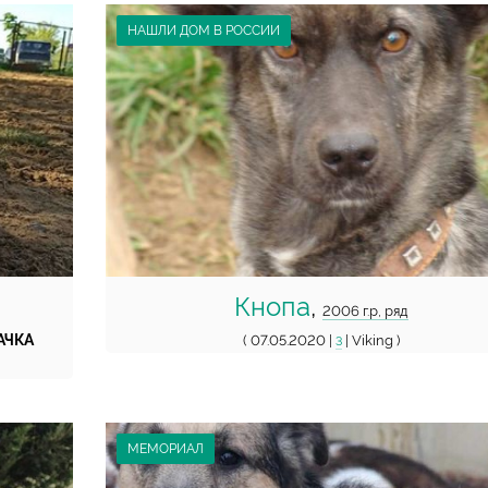
НАШЛИ ДОМ В РОССИИ
Кнопа
,
2006 г.р, ряд
АЧКА
( 07.05.2020 |
| Viking )
3
МЕМОРИАЛ