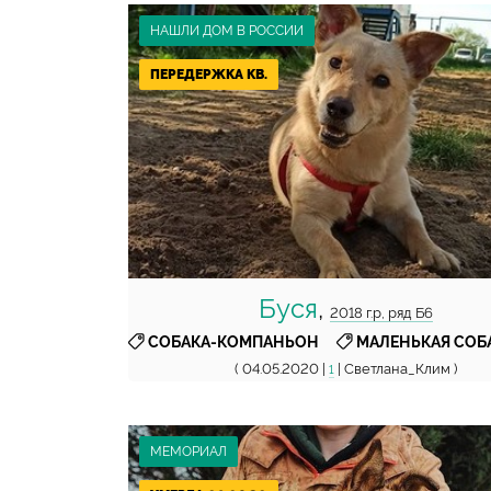
НАШЛИ ДОМ В РОССИИ
ПЕРЕДЕРЖКА КВ.
Буся
,
2018 г.р, ряд Б6
,
СОБАКА-КОМПАНЬОН
МАЛЕНЬКАЯ СОБ
( 04.05.2020 |
| Светлана_Клим )
1
МЕМОРИАЛ