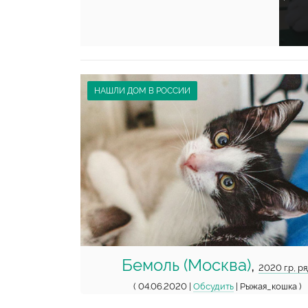
НАШЛИ ДОМ В РОССИИ
Бемоль (Москва)
,
2020 г.р, р
( 04.06.2020 |
Обсудить
| Рыжая_кошка )