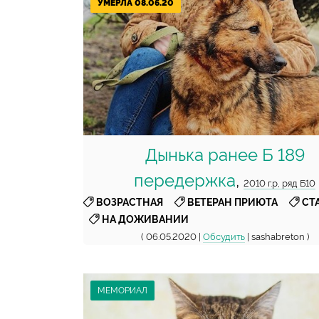
УМЕРЛА 08.06.20
Дынька ранее Б 189
передержка
,
2010 г.р, ряд Б10
,
,
ВОЗРАСТНАЯ
ВЕТЕРАН ПРИЮТА
СТ
НА ДОЖИВАНИИ
( 06.05.2020 |
Обсудить
| sashabreton )
МЕМОРИАЛ