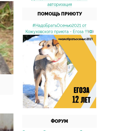
авторизация
ПОМОЩЬ ПРИЮТУ
#НадоБратьОсенью2021 от
Кожуховского приюта - Егоза !!!
(
0
)
ФОРУМ