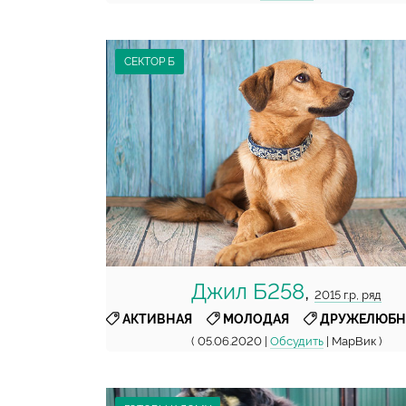
СЕКТОР Б
Джил Б258
,
2015 г.р, ряд
,
,
АКТИВНАЯ
МОЛОДАЯ
ДРУЖЕЛЮБН
( 05.06.2020 |
Обсудить
| МарВик )