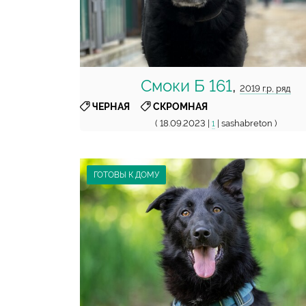
Смоки Б 161
,
2019 г.р, ряд
,
ЧЕРНАЯ
СКРОМНАЯ
( 18.09.2023 |
| sashabreton )
1
ГОТОВЫ К ДОМУ