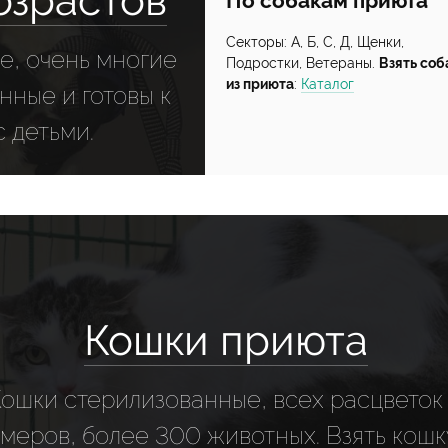
озрастов
По собакам приюта
Секторы: А, Б, С, Д, Щенки,
е, очень многие
Подростки, Ветераны.
Взять соб
из приюта
:
Каталог
ные и готовы к
 детьми.
Кошки приюта
Кошки стерилизованные, всех расцветок
меров, более 300 животных. Взять кошк