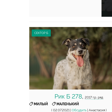
СЕКТОР Б
Рик Б 278
,
2017 г.р, ряд
,
МИЛЫЙ
МАЛЕНЬКИЙ
( 02.07.2021 |
Обсудить
| Анастасия )