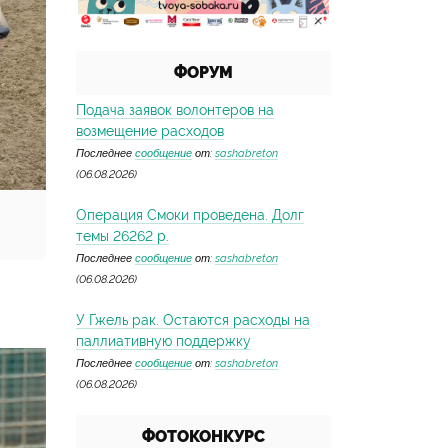
ФОРУМ
Подача заявок волонтеров на
возмещение расходов
Последнее
сообщение
от:
sashabreton
(06.08.2026)
Операция Смоки проведена. Долг
темы 26262 р.
Последнее
сообщение
от:
sashabreton
(06.08.2026)
У Гжель рак. Остаются расходы на
паллиативную поддержку
Последнее
сообщение
от:
sashabreton
(06.08.2026)
ФОТОКОНКУРС