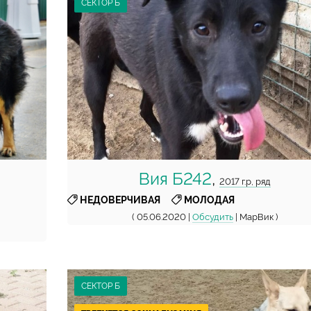
СЕКТОР Б
Вия Б242
,
2017 г.р, ряд
,
НЕДОВЕРЧИВАЯ
МОЛОДАЯ
( 05.06.2020 |
Обсудить
| МарВик )
СЕКТОР Б