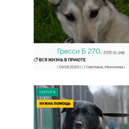
Гресси Б 270
,
2015 г.р, ряд
ВСЯ ЖИЗНЬ В ПРИЮТЕ
( 04.06.2020 |
| Светлана_Моисеева )
1
СЕКТОР Б
НУЖНА ПОМОЩЬ