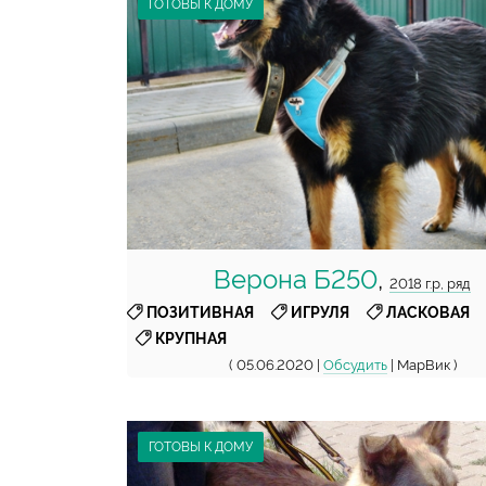
ГОТОВЫ К ДОМУ
Верона Б250
,
2018 г.р, ряд
,
,
,
ПОЗИТИВНАЯ
ИГРУЛЯ
ЛАСКОВАЯ
КРУПНАЯ
( 05.06.2020 |
Обсудить
| МарВик )
ГОТОВЫ К ДОМУ