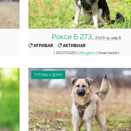
Рокси Б 273
,
2023 г.р, ряд Б
,
ИГРИВАЯ
АКТИВНАЯ
( 29.07.2026 |
Обсудить
| Анастасия )
ГОТОВЫ К ДОМУ