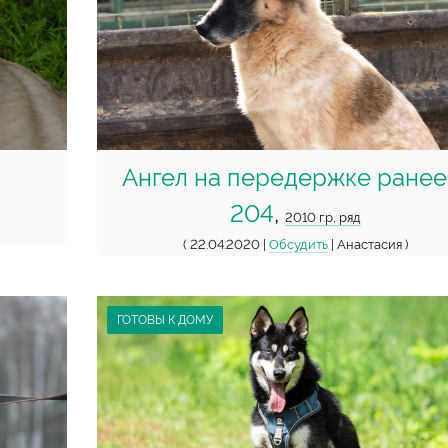
Ангел на передержке ранее
204
,
2010 г.р, ряд
( 22.04.2020 |
Обсудить
| Анастасия )
ГОТОВЫ К ДОМУ