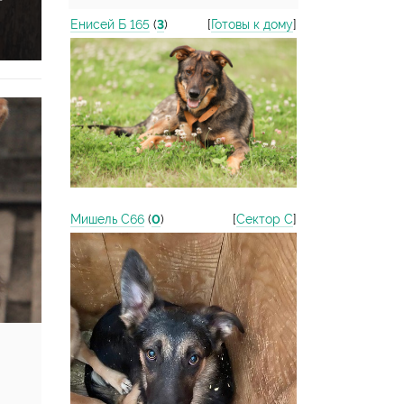
Енисей Б 165
(
3
)
[
Готовы к дому
]
Мишель С66
(
0
)
[
Сектор С
]