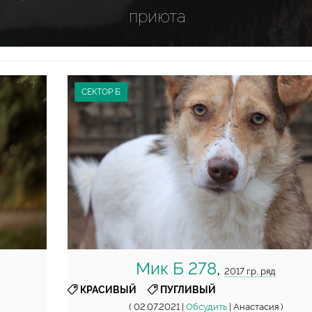
приюта
СЕКТОР Б
Мик Б 278
,
2017 г.р, ряд
,
КРАСИВЫЙ
ПУГЛИВЫЙ
( 02.07.2021 |
Обсудить
| Анастасия )