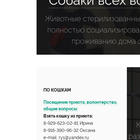
Собаки всех в
Животные стерилизованны
полностью социализирован
проживанию дома с
ПО КОШКАМ
Посещение приюта, волонтерство,
общие вопросы:
Взять кошку из приюта:
8-929-623-02-81 Ирина
8-916-390-96-32 Оксана
раз
e-mail: rys@yandex.ru