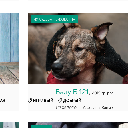
ИХ СУДЬБА НЕИЗВЕСТНА
Балу Б 121
,
2019 г.р, ряд
,
АЯ
ИГРИВЫЙ
ДОБРЫЙ
( 17.05.2020 |
| Светлана_Клим )
1