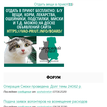
Отдать вещи в приют
(
11
)
ФОРУМ
Операция Смоки проведена. Долг темы 24062 р.
Последнее
сообщение
от:
sashabreton
(07.08.2026)
Подача заявок волонтеров на возмещение расходов
Последнее
сообщение
от:
sashabreton
(06.08.2026)