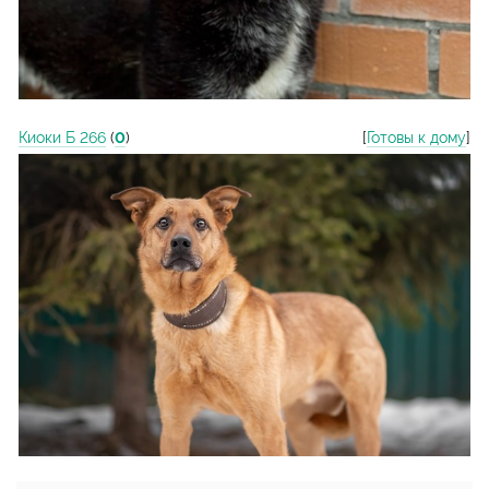
Киоки Б 266
(
0
)
[
Готовы к дому
]