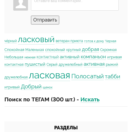
Отправить
ласковый
чёрный
ветеран приюта
готов к дому
Черная
добрая
Спокойная
спокойный
Маленькая
крупный
Скромная
компаньон
активный
игривая
Небольшая
нежная
КОНТАКТНЫЙ
активная
пушистый
рыжий
контактная
Серый
дружелюбный
ласковая
Полосатый
табби
дружелюбная
Добрый
игривый
щенок
Поиск по ТЕГАМ (300 шт.) -
Искать
РАЗДЕЛЫ