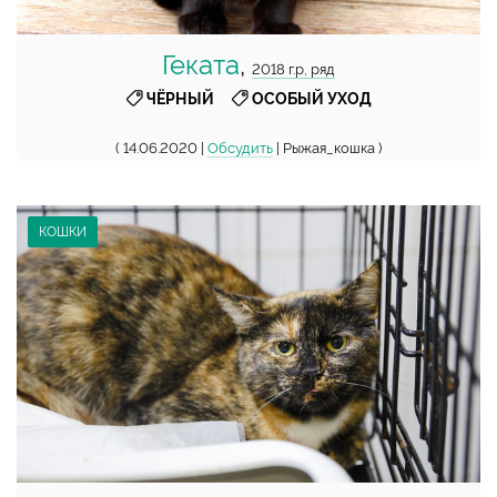
Геката
,
2018 г.р, ряд
,
ЧЁРНЫЙ
ОСОБЫЙ УХОД
( 14.06.2020 |
Обсудить
| Рыжая_кошка )
КОШКИ