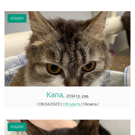
КОШКИ
Капа
,
2014 г.р, ряд
( 06.04.2023 |
Обсудить
| Oksana )
КОШКИ