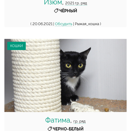
Изюм
,
2021 г.р, ряд
ЧЁРНЫЙ
( 20.06.2021 |
Обсудить
| Рыжая_кошка )
КОШКИ
Фатима
,
г.р, ряд
ЧЕРНО-БЕЛЫЙ