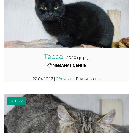
Тесса
,
2020 г.р, ряд
NEBAHAT ÇEHRE
( 22.04.2022 |
Обсудить
| Рыжая_кошка )
КОШКИ