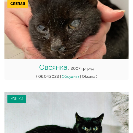
СЛЕПАЯ
Овсянка
,
2007 г.р, ряд
( 06.04.2023 |
Обсудить
| Oksana )
КОШКИ