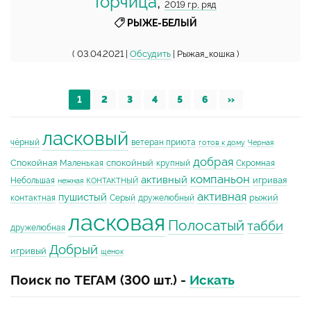
Горчица
,
2019 г.р, ряд
РЫЖЕ-БЕЛЫЙ
( 03.04.2021 |
Обсудить
| Рыжая_кошка )
1
2
3
4
5
6
»
ласковый
чёрный
ветеран приюта
готов к дому
Черная
добрая
Спокойная
спокойный
Маленькая
крупный
Скромная
компаньон
активный
игривая
Небольшая
нежная
КОНТАКТНЫЙ
активная
пушистый
рыжий
контактная
Серый
дружелюбный
ласковая
Полосатый
табби
дружелюбная
Добрый
игривый
щенок
Поиск по ТЕГАМ (300 шт.) -
Искать