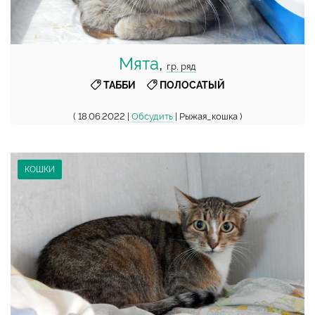
Мята
,
г.р, ряд
,
ТАББИ
ПОЛОСАТЫЙ
( 18.06.2022 |
Обсудить
| Рыжая_кошка )
КОШКИ