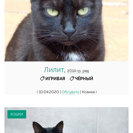
Лилит
,
2014 г.р, ряд
,
ИГРИВАЯ
ЧЁРНЫЙ
( 10.04.2020 |
Обсудить
| Ксанка )
КОШКИ