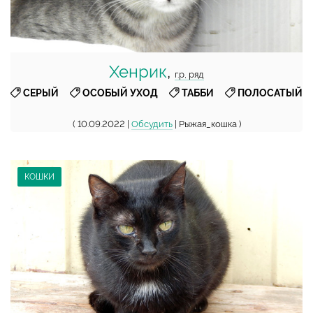
Хенрик
,
г.р, ряд
,
,
,
СЕРЫЙ
ОСОБЫЙ УХОД
ТАББИ
ПОЛОСАТЫЙ
( 10.09.2022 |
Обсудить
| Рыжая_кошка )
КОШКИ