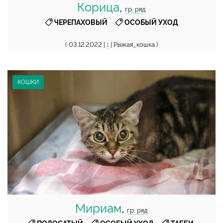
Корица
,
г.р, ряд
,
ЧЕРЕПАХОВЫЙ
ОСОБЫЙ УХОД
( 03.12.2022 |
| Рыжая_кошка )
1
КОШКИ
Мириам
,
г.р, ряд