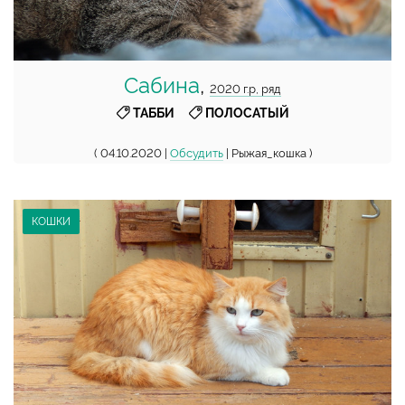
Сабина
,
2020 г.р, ряд
,
ТАББИ
ПОЛОСАТЫЙ
( 04.10.2020 |
Обсудить
| Рыжая_кошка )
КОШКИ