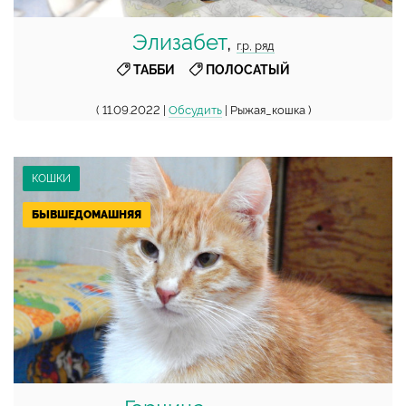
Элизабет
,
г.р, ряд
,
ТАББИ
ПОЛОСАТЫЙ
( 11.09.2022 |
Обсудить
| Рыжая_кошка )
КОШКИ
БЫВШЕДОМАШНЯЯ