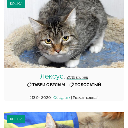
КОШКИ
Лексус
,
2016 г.р, ряд
,
ТАББИ С БЕЛЫМ
ПОЛОСАТЫЙ
( 13.04.2020 |
Обсудить
| Рыжая_кошка )
КОШКИ