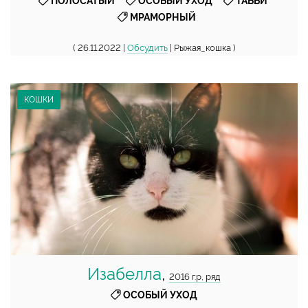
,
,
,
ПОЛОСАТЫЙ
ОСОБЫЙ УХОД
ТАББИ
МРАМОРНЫЙ
( 26.11.2022 |
Обсудить
| Рыжая_кошка )
КОШКИ
Изабелла
,
2016 г.р, ряд
ОСОБЫЙ УХОД