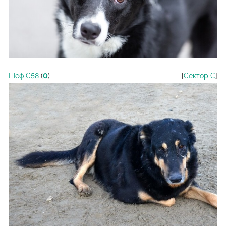
Шеф С58
(
0
)
[
Сектор С
]