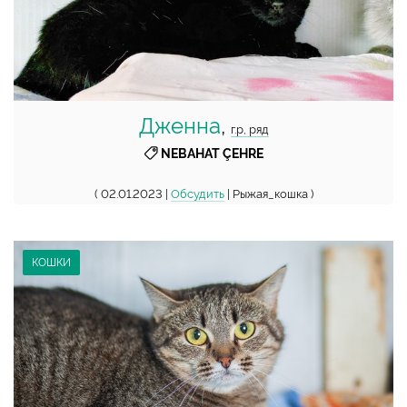
Дженна
,
г.р, ряд
NEBAHAT ÇEHRE
( 02.01.2023 |
Обсудить
| Рыжая_кошка )
КОШКИ