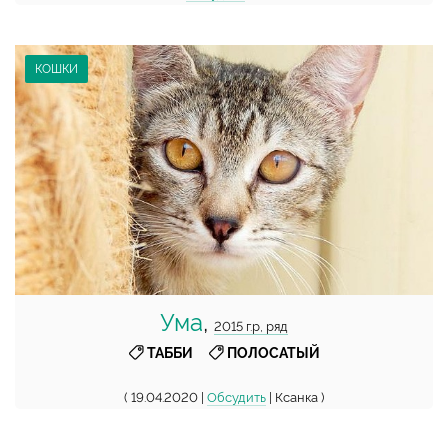
КОШКИ
Ума
,
2015 г.р, ряд
,
ТАББИ
ПОЛОСАТЫЙ
( 19.04.2020 |
Обсудить
| Ксанка )