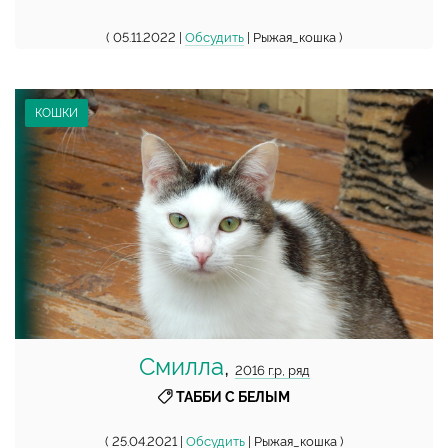
( 05.11.2022 |
Обсудить
| Рыжая_кошка )
КОШКИ
Смилла
,
2016 г.р, ряд
ТАББИ С БЕЛЫМ
( 25.04.2021 |
Обсудить
| Рыжая_кошка )