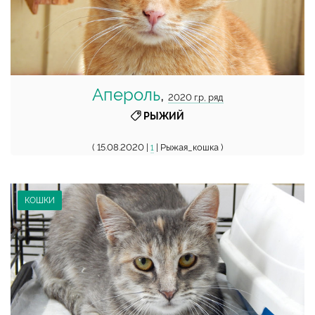
Апероль
,
2020 г.р, ряд
РЫЖИЙ
( 15.08.2020 |
| Рыжая_кошка )
1
КОШКИ