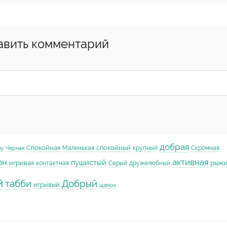
авить комментарий
добрая
Спокойная
спокойный
Маленькая
крупный
Скромная
му
Черная
он
активная
пушистый
игривая
рыж
контактная
Серый
дружелюбный
й
табби
Добрый
игривый
щенок