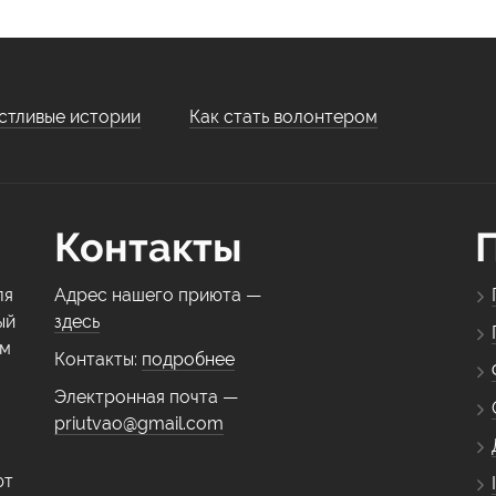
стливые истории
Как стать волонтером
Контакты
ля
Адрес нашего приюта —
ый
здесь
ем
Контакты:
подробнее
Электронная почта —
priutvao@gmail.com
ют