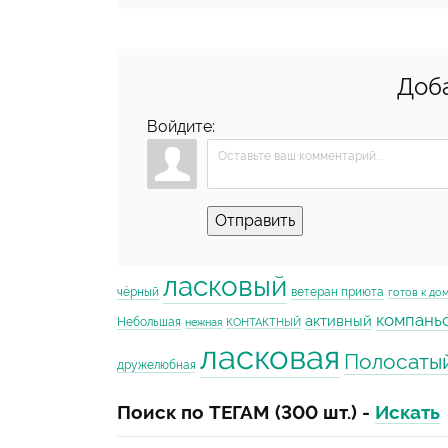
Доб
Войдите:
Отправить
ласковый
чёрный
ветеран приюта
готов к до
компань
активный
Небольшая
нежная
КОНТАКТНЫЙ
ласковая
Полосаты
дружелюбная
Поиск по ТЕГАМ (300 шт.) -
Искать