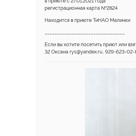
в приюте с 27.01.2021 года
регистрационная карта №2824
Находится в приюте ТиНАО Малинки
_________________________________
Если вы хотите посетить приют или вз
32 Оксана rys@yandex.ru, 929-623-02-