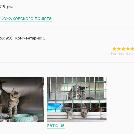
18, ряд:
ы Кожуховского приюта
ры: 956 | Комментарии: 0
Рейтинг
:
5
из 
Катюша