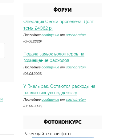
ФОРУМ
Операция Смоки проведена. Долг
темы 24062 р.
Последнее
сообщение
от:
sashabreton
(07.08.2026)
Подача заявок волонтеров на
возмещение расходов
Последнее
сообщение
от:
sashabreton
(06.08.2026)
У Гжель рак. Остаются расходы на
паллиативную поддержку
ий
Последнее
сообщение
от:
sashabreton
(06.08.2026)
ФОТОКОНКУРС
Размещайте свои фото