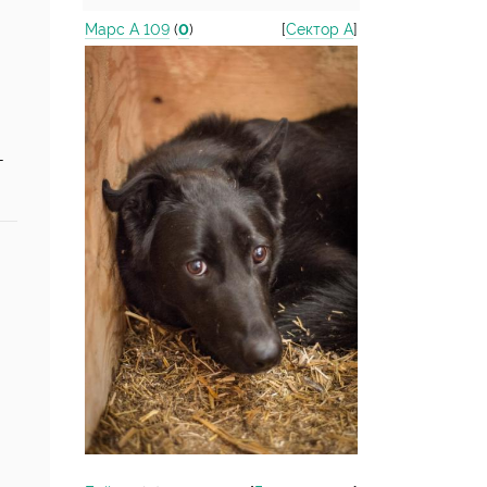
Марс А 109
(
0
)
[
Сектор А
]
-