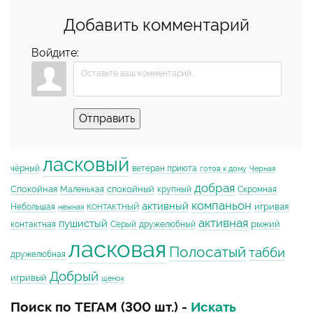
Добавить комментарий
Войдите:
Отправить
ласковый
чёрный
ветеран приюта
готов к дому
Черная
добрая
Спокойная
спокойный
Маленькая
крупный
Скромная
компаньон
активный
игривая
Небольшая
нежная
КОНТАКТНЫЙ
активная
пушистый
рыжий
контактная
Серый
дружелюбный
ласковая
Полосатый
табби
дружелюбная
Добрый
игривый
щенок
Поиск по ТЕГАМ (300 шт.) -
Искать