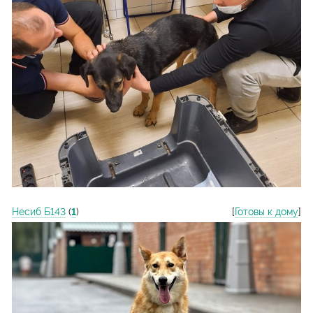
Несиб Б143
(
1
)
[
Готовы к дому
]