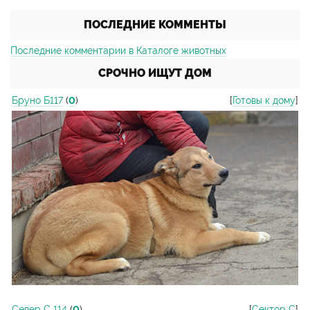
ПОСЛЕДНИЕ КОММЕНТЫ
Последние комментарии в Каталоге животных
СРОЧНО ИЩУТ ДОМ
Бруно Б117
(
0
)
[
Готовы к дому
]
Север С 114
(
0
)
[
Сектор С
]