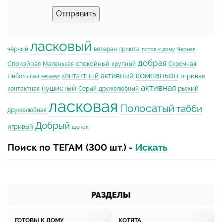
Отправить
ласковый
чёрный
ветеран приюта
готов к дому
Черная
добрая
Спокойная
спокойный
Маленькая
крупный
Скромная
компаньон
активный
игривая
Небольшая
нежная
КОНТАКТНЫЙ
активная
пушистый
рыжий
контактная
Серый
дружелюбный
ласковая
Полосатый
табби
дружелюбная
Добрый
игривый
щенок
Поиск по ТЕГАМ (300 шт.) -
Искать
РАЗДЕЛЫ
ГОТОВЫ К ДОМУ
КОТЯТА