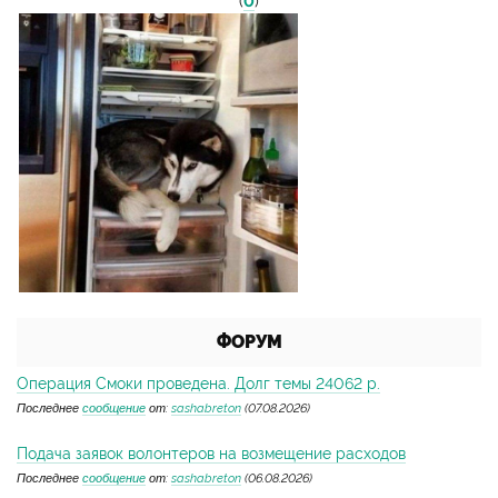
(
0
)
ФОРУМ
Операция Смоки проведена. Долг темы 24062 р.
Последнее
сообщение
от:
sashabreton
(07.08.2026)
Подача заявок волонтеров на возмещение расходов
Последнее
сообщение
от:
sashabreton
(06.08.2026)