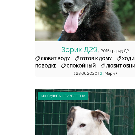
Зорик Д29
,
2015 г.р, ряд Д2
,
,
ЛЮБИТ ВОДУ
ГОТОВ К ДОМУ
ХОДИ
,
,
ПОВОДКЕ
СПОКОЙНЫЙ
ЛЮБИТ ОБН
( 28.06.2020 |
| Мари )
2
ИХ СУДЬБА НЕИЗВЕСТНА