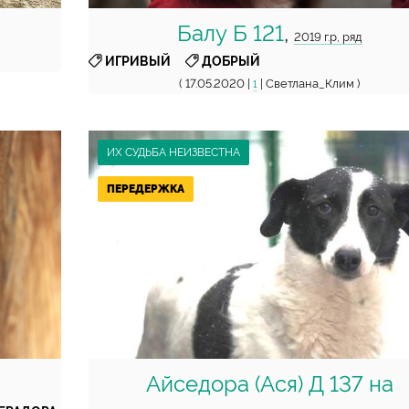
Балу Б 121
,
2019 г.р, ряд
,
ИГРИВЫЙ
ДОБРЫЙ
( 17.05.2020 |
| Светлана_Клим )
1
ИХ СУДЬБА НЕИЗВЕСТНА
ПЕРЕДЕРЖКА
Айседора (Ася) Д 137 на