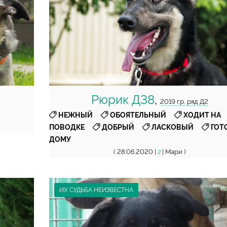
Рюрик Д38
,
2019 г.р, ряд Д2
,
,
НЕЖНЫЙ
ОБОЯТЕЛЬНЫЙ
ХОДИТ НА
,
,
,
ПОВОДКЕ
ДОБРЫЙ
ЛАСКОВЫЙ
ГОТ
ДОМУ
( 28.06.2020 |
| Мари )
2
ИХ СУДЬБА НЕИЗВЕСТНА