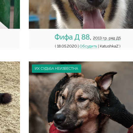
Фифа Д 88
,
2013 г.р, ряд Д5
( 18.05.2020 |
Обсудить
| KatushkaZ )
ИХ СУДЬБА НЕИЗВЕСТНА