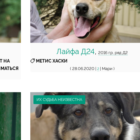
Лайфа Д24
,
2016 г.р, ряд Д2
Т НА
МЕТИС ХАСКИ
ИМАТЬСЯ
( 28.06.2020 |
| Мари )
2
ИХ СУДЬБА НЕИЗВЕСТНА