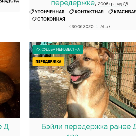
передержке
,
БРАДОРА
2006 г.р, ряд Д8
,
,
УТОНЧЕННАЯ
КОНТАКТНАЯ
КРАСИВА
СПОКОЙНАЯ
( 30.06.2020 |
| Alla )
1
ИХ СУДЬБА НЕИЗВЕСТНА
ПЕРЕДЕРЖКА
е Д
Бэйли передержка ранее 