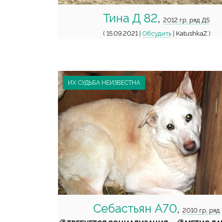
Тина Д 82
,
2012 г.р, ряд Д5
( 15.09.2021 |
Обсудить
| KatushkaZ )
ИХ СУДЬБА НЕИЗВЕСТНА
Себастьян А70
,
2010 г.р, ряд