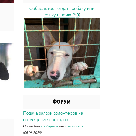
Собираетесь отдать собаку или
кошку в приют?
(
3
)
ФОРУМ
Подача заявок волонтеров на
возмещение расходов
Последнее
сообщение
от:
sashabreton
(06.08.2026)