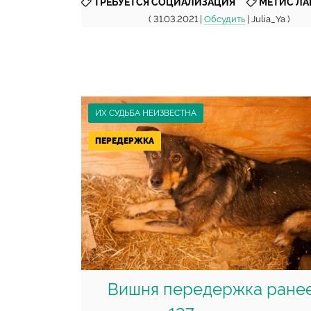
,
ТРЕБУЕТСЯ СОЦИАЛИЗАЦИЯ
МЕТИС ЛА
( 31.03.2021 |
Обсудить
| Julia_Ya )
ИХ СУДЬБА НЕИЗВЕСТНА
ПЕРЕДЕРЖКА
Вишня передержка ране