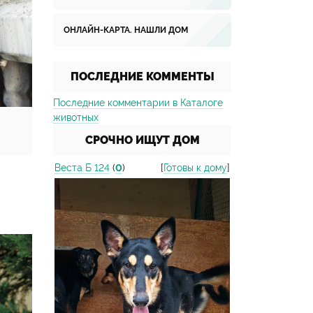
ОНЛАЙН-КАРТА. НАШЛИ ДОМ
ПОСЛЕДНИЕ КОММЕНТЫ
Последние комментарии в Каталоге
животных
СРОЧНО ИЩУТ ДОМ
Веста Б 124
(
0
)
[
Готовы к дому
]