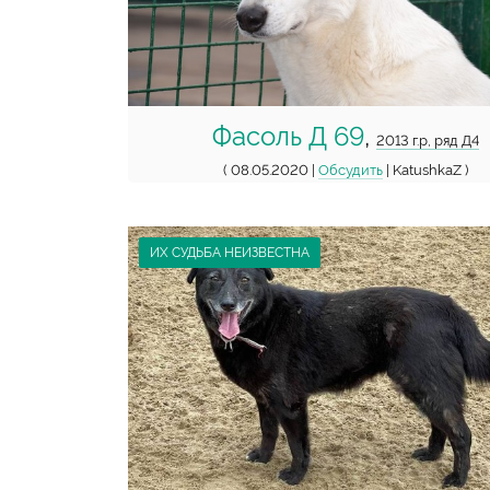
Фасоль Д 69
,
2013 г.р, ряд Д4
( 08.05.2020 |
Обсудить
| KatushkaZ )
ИХ СУДЬБА НЕИЗВЕСТНА