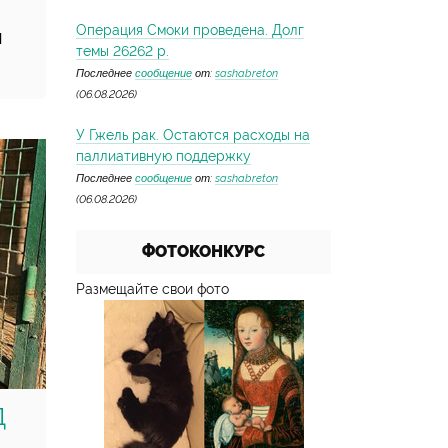
Операция Смоки проведена. Долг
,
Я
темы 26262 р.
Последнее
сообщение
от:
sashabreton
(06.08.2026)
У Гжель рак. Остаются расходы на
паллиативную поддержку
Последнее
сообщение
от:
sashabreton
(06.08.2026)
ФОТОКОНКУРС
Размещайте свои фото
Д