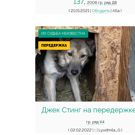
137
,
2006 г.р, ряд Д8
( 21.01.2021 |
Обсудить
| Alla )
ИХ СУДЬБА НЕИЗВЕСТНА
ПЕРЕДЕРЖКА
Джек Стинг на передержк
г.р, ряд К4
( 02.02.2022 |
| Lyudmila_G )
1