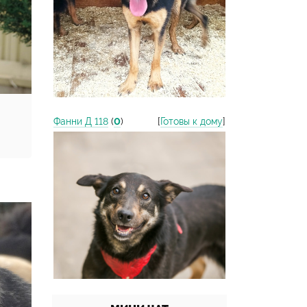
Фанни Д 118
(
0
)
[
Готовы к дому
]