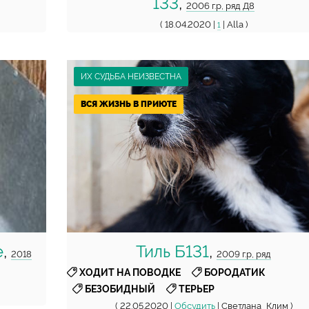
133
,
2006 г.р, ряд Д8
( 18.04.2020 |
| Alla )
1
ИХ СУДЬБА НЕИЗВЕСТНА
ВСЯ ЖИЗНЬ В ПРИЮТЕ
е
,
Тиль Б131
,
2018
2009 г.р, ряд
,
,
ХОДИТ НА ПОВОДКЕ
БОРОДАТИК
,
БЕЗОБИДНЫЙ
ТЕРЬЕР
( 22.05.2020 |
Обсудить
| Светлана_Клим )