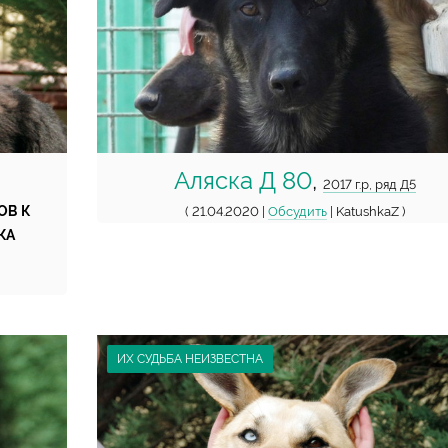
Аляска Д 80
,
2017 г.р, ряд Д5
ОВ К
( 21.04.2020 |
Обсудить
| KatushkaZ )
КА
ИХ СУДЬБА НЕИЗВЕСТНА