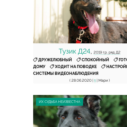
Тузик Д24
,
2019 г.р, ряд Д2
,
,
ДРУЖЕЛЮБНЫЙ
СПОКОЙНЫЙ
ГОТ
,
,
ДОМУ
ХОДИТ НА ПОВОДКЕ
НАСТРОЙ
СИСТЕМЫ ВИДЕОНАБЛЮДЕНИЯ
( 28.06.2020 |
| Мари )
5
ИХ СУДЬБА НЕИЗВЕСТНА