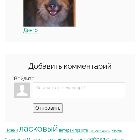
Динго
Добавить комментарий
Войдите:
Отправить
ласковый
чёрный
ветеран приюта
готов к дому
Черная
добрая
Спокойная
спокойный
Маленькая
крупный
Скромная