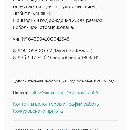
осваивается, гуляет с удовольствием.
Любит вкусняшки.
Примерный год рождения 2009, размер
небольшой, стерилизована.
чип № 643094100041648
8-906-058-20-57 Даша (DuckVader)
8-92б-597-74-б2 Олеся (Олеся_МОМИ)
Дополнительная информация: , год рождения: 2009, ряд:
Источник:
http://vao-priut.org/image/darsi-a119
Контакты волонтёров и график работы
Кожуховского приюта
Добавлено: 04.06.2020 |
Maria
| Просмотры: 1326 |