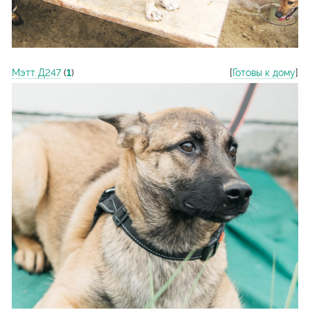
Мэтт Д247
(
1
)
[
Готовы к дому
]