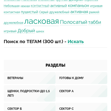
компаньон
активный
игривая
Небольшая
нежная
КОНТАКТНЫЙ
активная
пушистый
рыжий
контактная
Серый
дружелюбный
ласковая
Полосатый
табби
дружелюбная
Добрый
игривый
щенок
Поиск по ТЕГАМ (300 шт.) -
Искать
РАЗДЕЛЫ
ВЕТЕРАНЫ
ГОТОВЫ К ДОМУ
ЩЕНКИ, ПОДРОСТКИ (ДО 1,5
СЕКТОР А
ЛЕТ)
СЕКТОР Б
СЕКТОР С