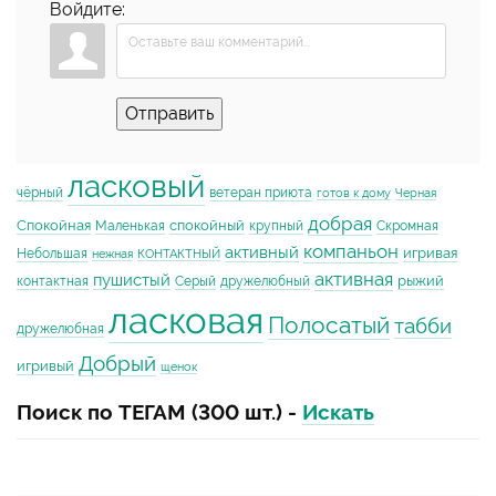
Войдите:
Отправить
ласковый
чёрный
ветеран приюта
готов к дому
Черная
добрая
Спокойная
спокойный
Маленькая
крупный
Скромная
компаньон
активный
игривая
Небольшая
нежная
КОНТАКТНЫЙ
активная
пушистый
рыжий
контактная
Серый
дружелюбный
ласковая
Полосатый
табби
дружелюбная
Добрый
игривый
щенок
Поиск по ТЕГАМ (300 шт.) -
Искать