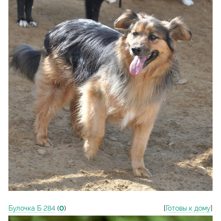
Булочка Б 284
(
0
)
[
Готовы к дому
]