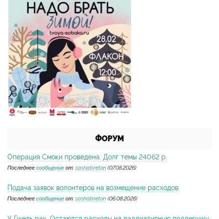
ФОРУМ
Операция Смоки проведена. Долг темы 24062 р.
Последнее
сообщение
от:
sashabreton
(07.08.2026)
Подача заявок волонтеров на возмещение расходов
Последнее
сообщение
от:
sashabreton
(06.08.2026)
У Гжель рак. Остаются расходы на паллиативную поддержку