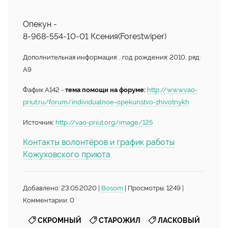
Опекун -
8-968-554-10-01 Ксения(Forestwiper)
Дополнительная информация: , год рождения: 2010, ряд:
А9
Фафик А142 -
тема помощи на форуме:
http://www.vao-
priut.ru/forum/individualnoe-opekunstvo-zhivotnykh
Источник:
http://vao-priut.org/image/125
Контакты волонтёров и график работы
Кожуховского приюта
Добавлено: 23.05.2020 |
Bosom
| Просмотры: 1249 |
Комментарии: 0
,
,
СКРОМНЫЙ
СТАРОЖИЛ
ЛАСКОВЫЙ