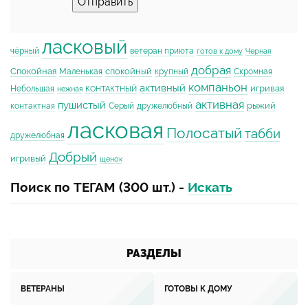
Отправить
ласковый
чёрный
ветеран приюта
готов к дому
Черная
добрая
Спокойная
спокойный
Маленькая
крупный
Скромная
компаньон
активный
игривая
Небольшая
нежная
КОНТАКТНЫЙ
активная
пушистый
рыжий
контактная
Серый
дружелюбный
ласковая
Полосатый
табби
дружелюбная
Добрый
игривый
щенок
Поиск по ТЕГАМ (300 шт.) -
Искать
РАЗДЕЛЫ
ВЕТЕРАНЫ
ГОТОВЫ К ДОМУ