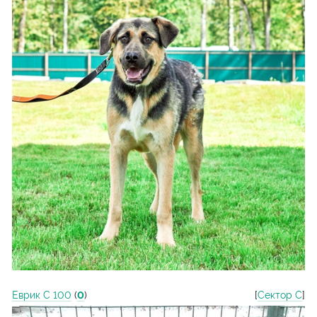
Еврик С 100
(
0
)
[
Сектор С
]