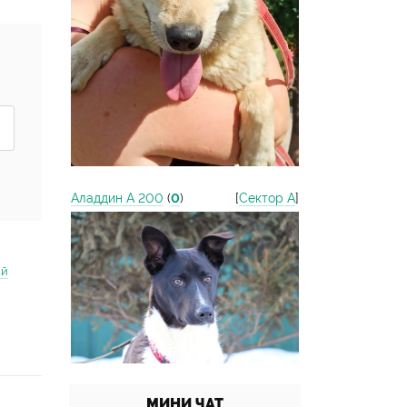
Аладдин А 200
(
0
)
[
Сектор А
]
ий
МИНИ ЧАТ