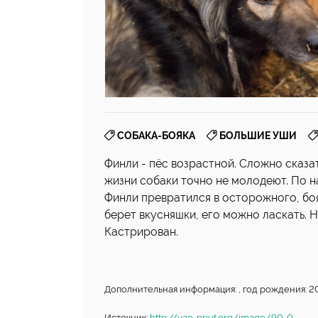
,
,
СОБАКА-БОЯКА
БОЛЬШИЕ УШИ
Финли - пёс возрастной. Сложно сказа
жизни собаки точно не молодеют. По н
Финли превратился в осторожного, бояз
берет вкусняшки, его можно ласкать. Н
Кастрирован.
Дополнительная информация: , год рождения: 20
Источник:
http://vao-priut.org/image/90-0