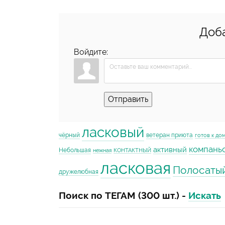
Доб
Войдите:
Отправить
ласковый
чёрный
ветеран приюта
готов к до
компань
активный
Небольшая
нежная
КОНТАКТНЫЙ
ласковая
Полосаты
дружелюбная
Поиск по ТЕГАМ (300 шт.) -
Искать