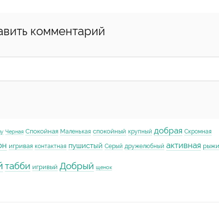
авить комментарий
добрая
Спокойная
спокойный
Маленькая
крупный
Скромная
му
Черная
он
активная
пушистый
игривая
рыж
контактная
Серый
дружелюбный
й
табби
Добрый
игривый
щенок