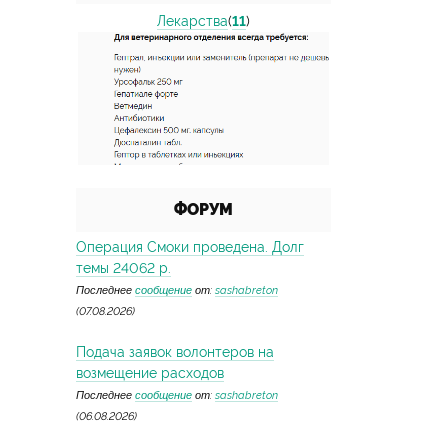
Лекарства
(
11
)
ФОРУМ
Операция Смоки проведена. Долг
темы 24062 р.
Последнее
сообщение
от:
sashabreton
(07.08.2026)
Подача заявок волонтеров на
возмещение расходов
Последнее
сообщение
от:
sashabreton
(06.08.2026)