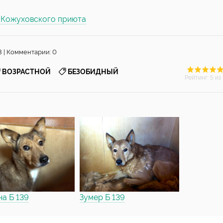
ы Кожуховского приюта
3 | Комментарии: 0
,
ВОЗРАСТНОЙ
БЕЗОБИДНЫЙ
Рейтинг
:
5
из 
на Б 139
Зумер Б 139