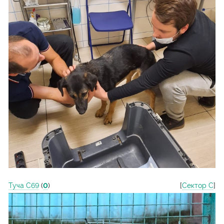
Туча С69
(
0
)
[
Сектор С
]