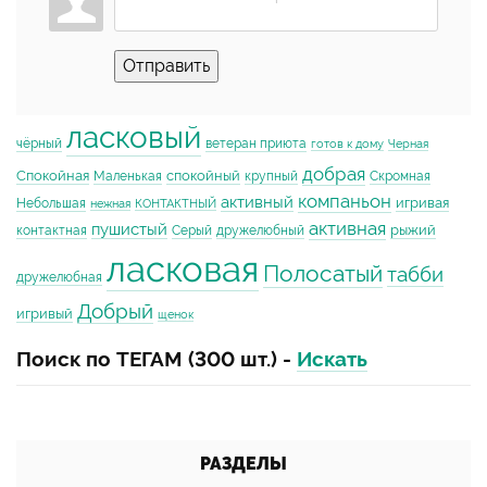
Отправить
ласковый
чёрный
ветеран приюта
готов к дому
Черная
добрая
Спокойная
спокойный
Маленькая
крупный
Скромная
компаньон
активный
игривая
Небольшая
нежная
КОНТАКТНЫЙ
активная
пушистый
рыжий
контактная
Серый
дружелюбный
ласковая
Полосатый
табби
дружелюбная
Добрый
игривый
щенок
Поиск по ТЕГАМ (300 шт.) -
Искать
РАЗДЕЛЫ