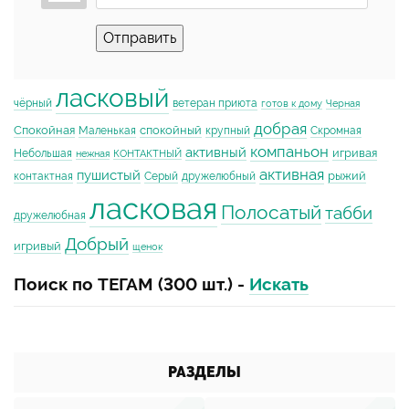
Отправить
ласковый
чёрный
ветеран приюта
готов к дому
Черная
добрая
Спокойная
спокойный
Маленькая
крупный
Скромная
компаньон
активный
игривая
Небольшая
нежная
КОНТАКТНЫЙ
активная
пушистый
рыжий
контактная
Серый
дружелюбный
ласковая
Полосатый
табби
дружелюбная
Добрый
игривый
щенок
Поиск по ТЕГАМ (300 шт.) -
Искать
РАЗДЕЛЫ