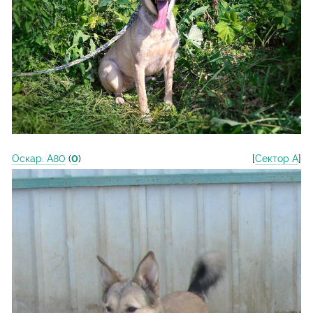
Оскар. А80
(
0
)
[
Сектор А
]