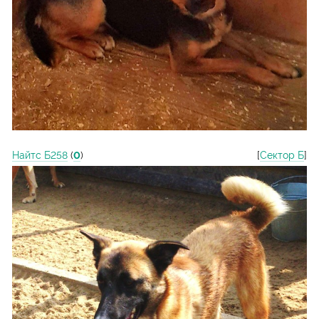
Найтс Б258
(
0
)
[
Сектор Б
]