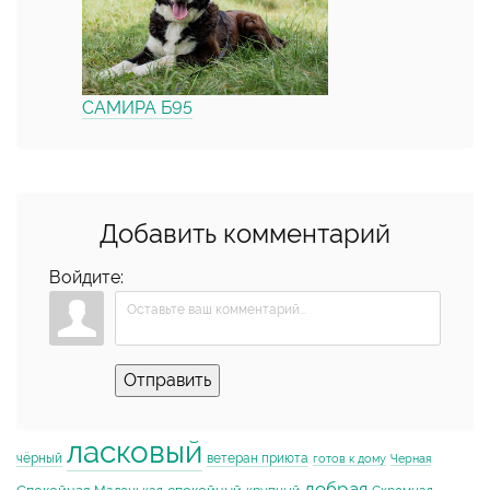
САМИРА Б95
Добавить комментарий
Войдите:
Отправить
ласковый
чёрный
ветеран приюта
готов к дому
Черная
добрая