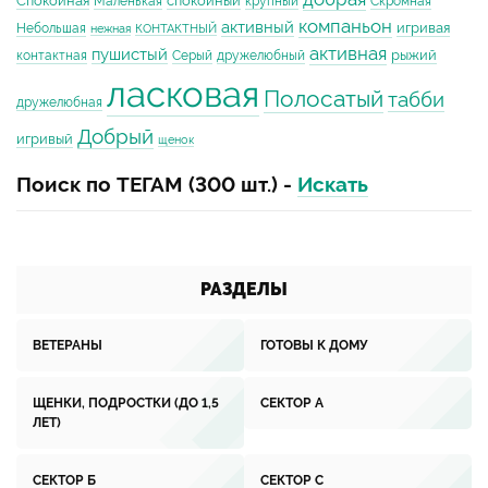
Спокойная
спокойный
Маленькая
крупный
Скромная
компаньон
активный
игривая
Небольшая
нежная
КОНТАКТНЫЙ
активная
пушистый
рыжий
контактная
Серый
дружелюбный
ласковая
Полосатый
табби
дружелюбная
Добрый
игривый
щенок
Поиск по ТЕГАМ (300 шт.) -
Искать
РАЗДЕЛЫ
ВЕТЕРАНЫ
ГОТОВЫ К ДОМУ
ЩЕНКИ, ПОДРОСТКИ (ДО 1,5
СЕКТОР А
ЛЕТ)
СЕКТОР Б
СЕКТОР С