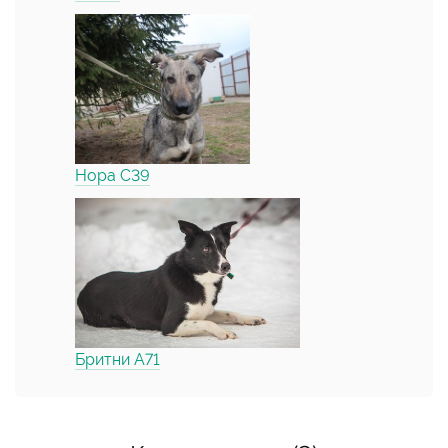
Нора С39
Бритни А71