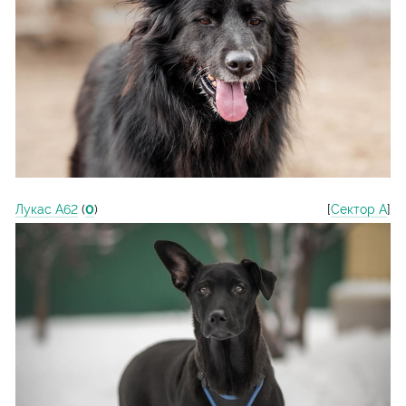
Лукас А62
(
0
)
[
Сектор А
]