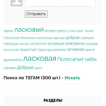
Отправить
ласковый
чёрный
ветеран приюта
готов к дому
Черная
добрая
Спокойная
спокойный
Маленькая
крупный
Скромная
компаньон
активный
игривая
Небольшая
нежная
КОНТАКТНЫЙ
активная
пушистый
рыжий
контактная
Серый
дружелюбный
ласковая
Полосатый
табби
дружелюбная
Добрый
игривый
щенок
Поиск по ТЕГАМ (300 шт.) -
Искать
РАЗДЕЛЫ