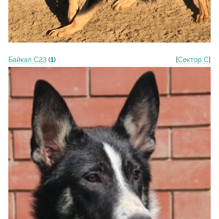
Байкал С23
(
1
)
[
Сектор С
]