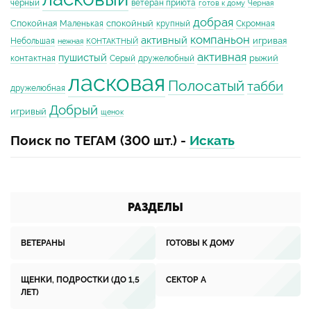
чёрный
ветеран приюта
готов к дому
Черная
добрая
Спокойная
спокойный
Маленькая
крупный
Скромная
компаньон
активный
игривая
Небольшая
нежная
КОНТАКТНЫЙ
активная
пушистый
рыжий
контактная
Серый
дружелюбный
ласковая
Полосатый
табби
дружелюбная
Добрый
игривый
щенок
Поиск по ТЕГАМ (300 шт.) -
Искать
РАЗДЕЛЫ
ВЕТЕРАНЫ
ГОТОВЫ К ДОМУ
ЩЕНКИ, ПОДРОСТКИ (ДО 1,5
СЕКТОР А
ЛЕТ)