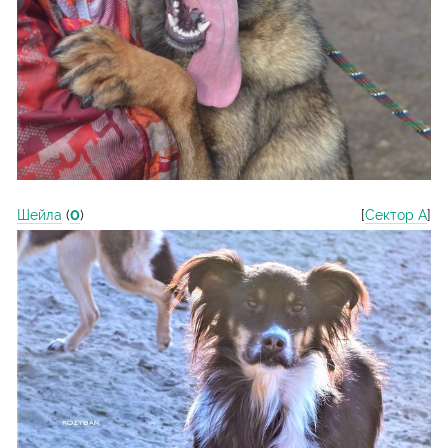
Шейла
(
0
)
[
Сектор А
]