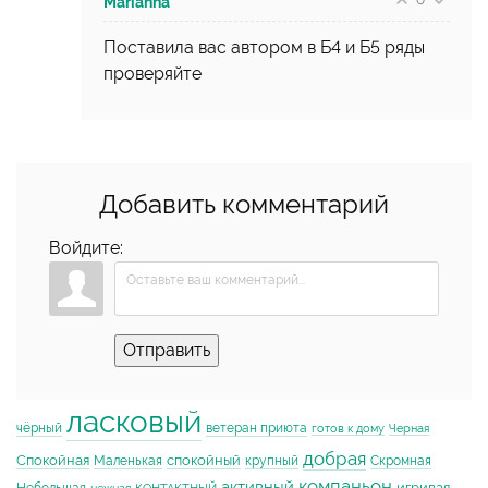
Marianna
Поставила вас автором в Б4 и Б5 ряды
проверяйте
Добавить комментарий
Войдите:
Отправить
ласковый
чёрный
ветеран приюта
готов к дому
Черная
добрая
Спокойная
спокойный
Маленькая
крупный
Скромная
компаньон
активный
игривая