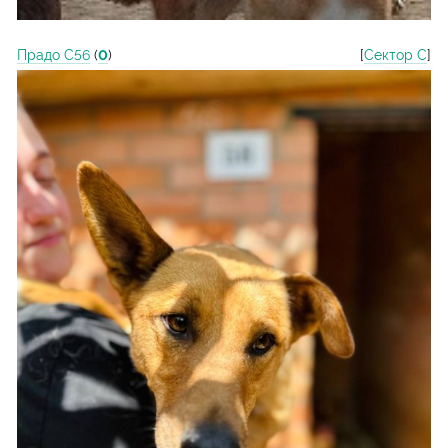
Прадо С56
(
0
)
[
Сектор С
]