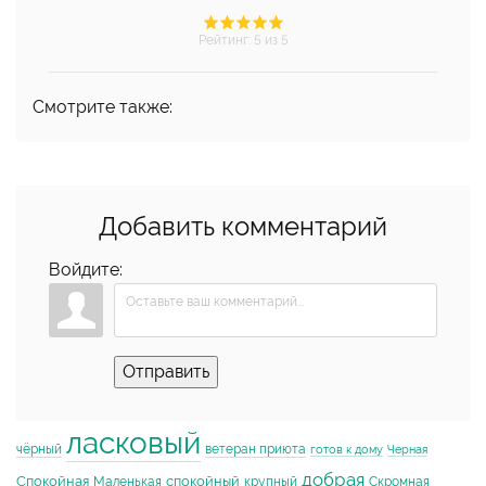
Рейтинг
:
5
из 5
Смотрите также:
Добавить комментарий
Войдите:
Отправить
ласковый
чёрный
ветеран приюта
готов к дому
Черная
добрая
Спокойная
спокойный
Маленькая
крупный
Скромная