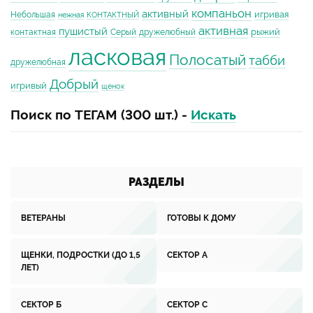
компаньон
активный
игривая
Небольшая
нежная
КОНТАКТНЫЙ
активная
пушистый
рыжий
контактная
Серый
дружелюбный
ласковая
Полосатый
табби
дружелюбная
Добрый
игривый
щенок
Поиск по ТЕГАМ (300 шт.) -
Искать
РАЗДЕЛЫ
ВЕТЕРАНЫ
ГОТОВЫ К ДОМУ
ЩЕНКИ, ПОДРОСТКИ (ДО 1,5
СЕКТОР А
ЛЕТ)
СЕКТОР Б
СЕКТОР С