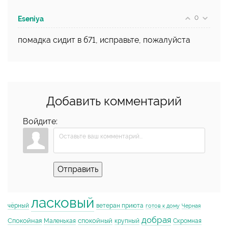
0
Eseniya
помадка сидит в б71, исправьте, пожалуйста
Добавить комментарий
Войдите:
Отправить
ласковый
чёрный
ветеран приюта
готов к дому
Черная
добрая
Спокойная
спокойный
Маленькая
крупный
Скромная