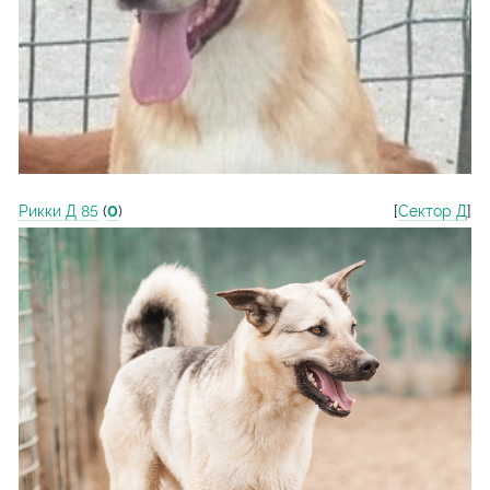
Рикки Д 85
(
0
)
[
Сектор Д
]