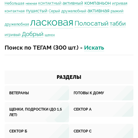
компаньон
активный
игривая
Небольшая
нежная
КОНТАКТНЫЙ
активная
пушистый
рыжий
контактная
Серый
дружелюбный
ласковая
Полосатый
табби
дружелюбная
Добрый
игривый
щенок
Поиск по ТЕГАМ (300 шт.) -
Искать
РАЗДЕЛЫ
ВЕТЕРАНЫ
ГОТОВЫ К ДОМУ
ЩЕНКИ, ПОДРОСТКИ (ДО 1,5
СЕКТОР А
ЛЕТ)
СЕКТОР Б
СЕКТОР С