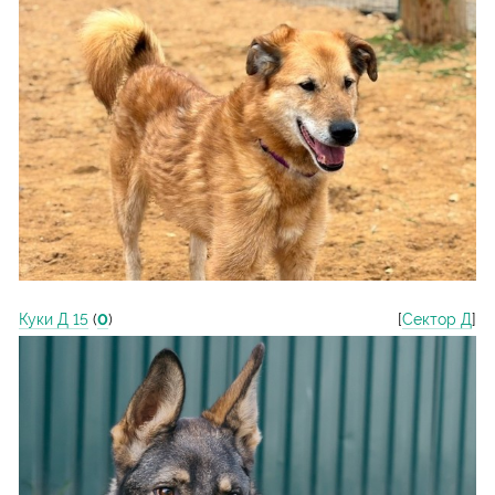
Куки Д 15
(
0
)
[
Сектор Д
]