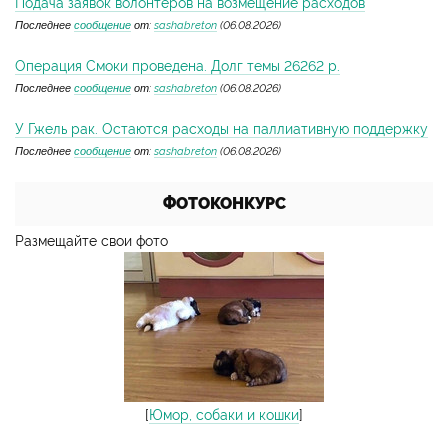
Подача заявок волонтеров на возмещение расходов
Последнее
сообщение
от:
sashabreton
(06.08.2026)
Операция Смоки проведена. Долг темы 26262 р.
Последнее
сообщение
от:
sashabreton
(06.08.2026)
У Гжель рак. Остаются расходы на паллиативную поддержку
Последнее
сообщение
от:
sashabreton
(06.08.2026)
ФОТОКОНКУРС
Размещайте свои фото
[
Юмор, собаки и кошки
]