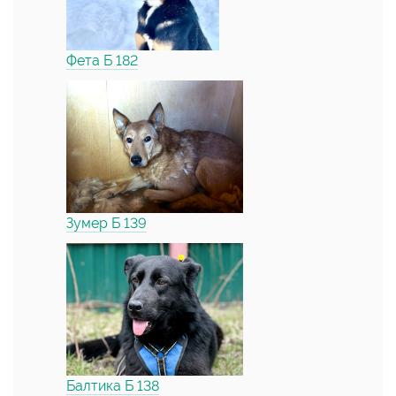
Фета Б 182
Зумер Б 139
Балтика Б 138