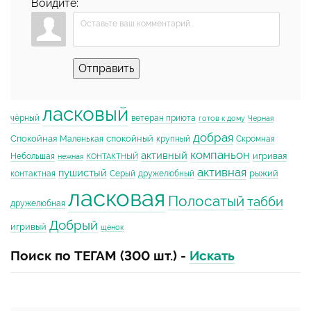
Войдите:
Отправить
ласковый
чёрный
ветеран приюта
готов к дому
Черная
добрая
Спокойная
спокойный
Маленькая
крупный
Скромная
компаньон
активный
игривая
Небольшая
нежная
КОНТАКТНЫЙ
активная
пушистый
рыжий
контактная
Серый
дружелюбный
ласковая
Полосатый
табби
дружелюбная
Добрый
игривый
щенок
Поиск по ТЕГАМ (300 шт.) -
Искать