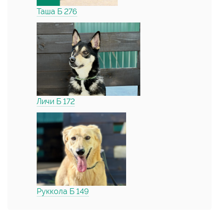
Таша Б 276
Личи Б 172
Руккола Б 149