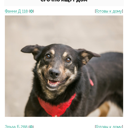
Фанни Д 118
(
0
)
[
Готовы к дому
]
Эльза Б 288
(
0
)
[
Готовы к дому
]