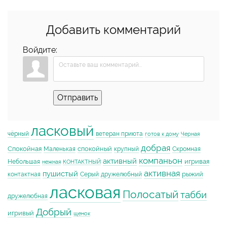
Добавить комментарий
Войдите:
Отправить
ласковый
чёрный
ветеран приюта
готов к дому
Черная
добрая
Спокойная
спокойный
Маленькая
крупный
Скромная
компаньон
активный
игривая
Небольшая
нежная
КОНТАКТНЫЙ
активная
пушистый
рыжий
контактная
Серый
дружелюбный
ласковая
Полосатый
табби
дружелюбная
Добрый
игривый
щенок