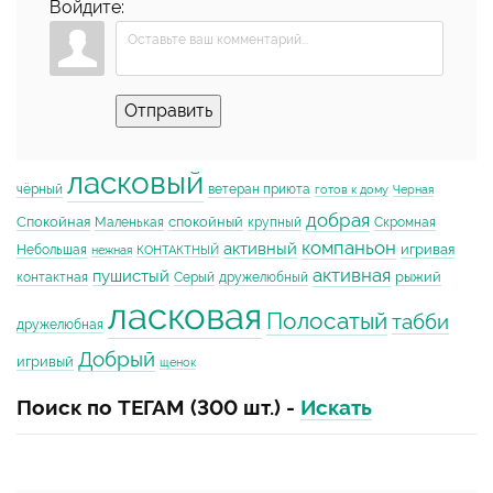
Войдите:
Отправить
ласковый
чёрный
ветеран приюта
готов к дому
Черная
добрая
Спокойная
спокойный
Маленькая
крупный
Скромная
компаньон
активный
игривая
Небольшая
нежная
КОНТАКТНЫЙ
активная
пушистый
рыжий
контактная
Серый
дружелюбный
ласковая
Полосатый
табби
дружелюбная
Добрый
игривый
щенок
Поиск по ТЕГАМ (300 шт.) -
Искать