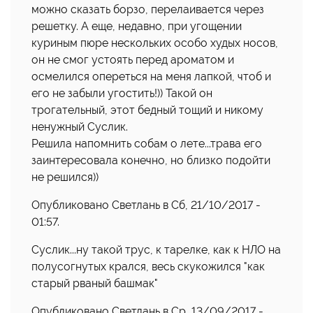
можно сказать борзо, перелаивается через
решетку. А еще, недавно, при угощении
куриным пюре нескольких особо худых носов,
он не смог устоять перед ароматом и
осмелился опереться на меня лапкой, чтоб и
его не забыли угостить!)) Такой он
трогательный, этот бедный тощий и никому
ненужный Суслик.
Решила напомнить собам о лете...трава его
заинтересовала конечно, но близко подойти
не решился))
Опубликовано Светлань в Сб, 21/10/2017 -
01:57.
Суслик...ну такой трус, к тарелке, как к НЛО на
полусогнутых крался, весь скукожился "как
старый рваный башмак"
Опубликовано Светлань в Ср, 13/09/2017 -