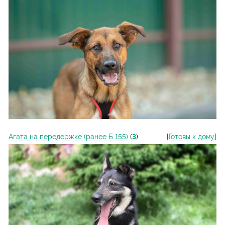
Агата на передержке (ранее Б 155)
(
3
)
[
Готовы к дому
]