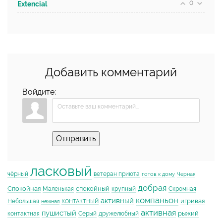
0
Extencial
Добавить комментарий
Войдите:
Отправить
ласковый
чёрный
ветеран приюта
готов к дому
Черная
добрая
Спокойная
спокойный
Маленькая
крупный
Скромная
компаньон
активный
игривая
Небольшая
нежная
КОНТАКТНЫЙ
активная
пушистый
рыжий
контактная
Серый
дружелюбный