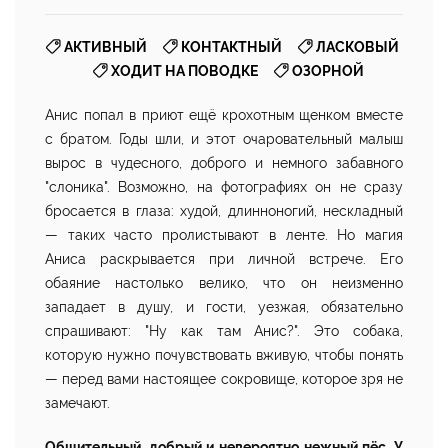
,
,
,
АКТИВНЫЙ
КОНТАКТНЫЙ
ЛАСКОВЫЙ
,
ХОДИТ НА ПОВОДКЕ
ОЗОРНОЙ
Анис попал в приют ещё крохотным щенком вместе
с братом. Годы шли, и этот очаровательный малыш
вырос в чудесного, доброго и немного забавного
"слоника". Возможно, на фотографиях он не сразу
бросается в глаза: худой, длинноногий, нескладный
— таких часто пролистывают в ленте. Но магия
Аниса раскрывается при личной встрече. Его
обаяние настолько велико, что он неизменно
западает в душу, и гости, уезжая, обязательно
спрашивают: "Ну как там Анис?". Это собака,
которую нужно почувствовать вживую, чтобы понять
— перед вами настоящее сокровище, которое зря не
замечают.
Общительный, добрый и невероятно нежный пёс. У