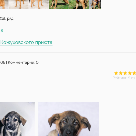
18, ряд:
48
ы Кожуховского приюта
305 | Комментарии: 0
Рейтинг
:
5
из 