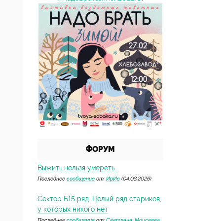
ФОРУМ
Выжить нельзя умереть...
Последнее
сообщение
от:
ИрИв
(04.08.2026)
Сектор Б15 ряд. Целый ряд стариков,
у которых никого нет
Последнее
сообщение
от:
Светлана_Моисеева