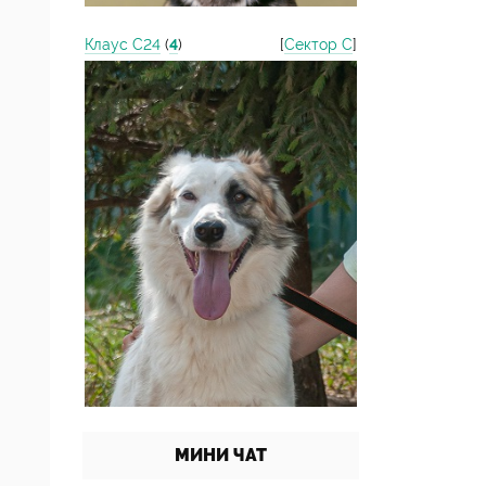
Клаус С24
(
4
)
[
Сектор С
]
МИНИ ЧАТ