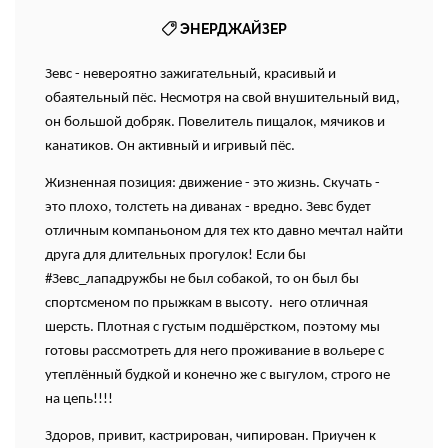
ЭНЕРДЖАЙЗЕР
Зевс - невероятно зажигательный, красивый и
обаятельный пёс. Несмотря на свой внушительный вид,
он большой добряк. Повелитель пищалок, мячиков и
канатиков. Он активный и игривый пёс.
Жизненная позиция: движение - это жизнь. Скучать -
это плохо, толстеть на диванах - вредно. Зевс будет
отличным компаньоном для тех кто давно мечтал найти
друга для длительных прогулок!
Если бы
#Зевс_лападружбы не был собакой, то он был бы
спортсменом по прыжкам в высоту.
него отличная
шерсть. Плотная с густым подшёрстком, поэтому мы
готовы рассмотреть для него проживание в вольере с
утеплённый будкой и конечно же с выгулом, строго не
на цепь!!!!
Здоров, привит, кастрирован, чипирован. Приучен к