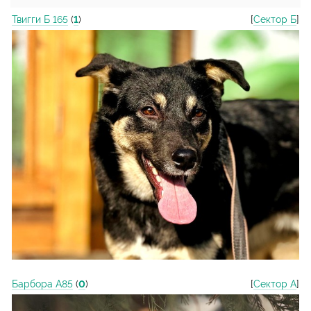
Твигги Б 165
(
1
)
[
Сектор Б
]
Барбора А85
(
0
)
[
Сектор А
]