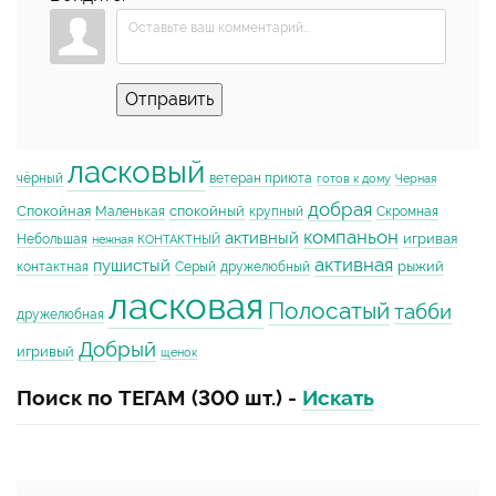
Отправить
ласковый
чёрный
ветеран приюта
готов к дому
Черная
добрая
Спокойная
спокойный
Маленькая
крупный
Скромная
компаньон
активный
игривая
Небольшая
нежная
КОНТАКТНЫЙ
активная
пушистый
рыжий
контактная
Серый
дружелюбный
ласковая
Полосатый
табби
дружелюбная
Добрый
игривый
щенок
Поиск по ТЕГАМ (300 шт.) -
Искать