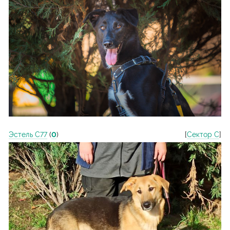
Эстель С77
(
0
)
[
Сектор С
]