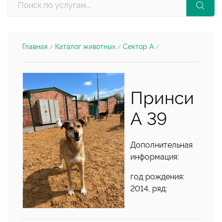
Главная
Каталог животных
Сектор А
/
/
/
Принси
А 39
Дополнительная
информация:
год рождения:
2014, ряд: